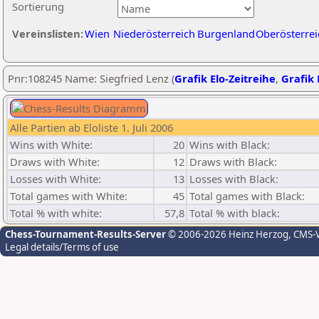
Sortierung
Vereinslisten:
Wien
Niederösterreich
Burgenland
Oberösterrei
Pnr:108245 Name: Siegfried Lenz (
Grafik Elo-Zeitreihe
,
Grafik 
Alle Partien ab Eloliste 1. Juli 2006
Wins with White:
20
Wins with Black:
Draws with White:
12
Draws with Black:
Losses with White:
13
Losses with Black:
Total games with White:
45
Total games with Black:
Total % with white:
57,8
Total % with black:
Chess-Tournament-Results-Server
© 2006-2026 Heinz Herzog
, CMS-
Legal details/Terms of use