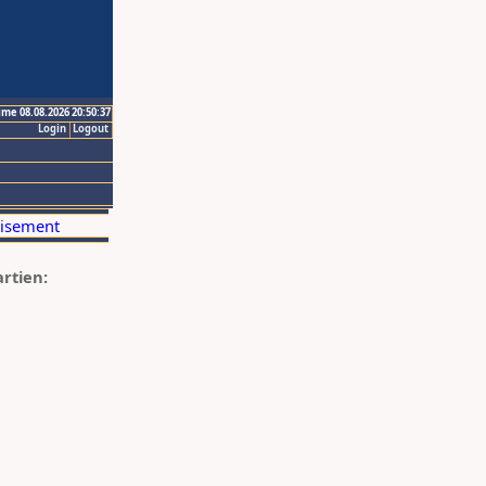
ime 08.08.2026 20:50:37
Login
Logout
artien: