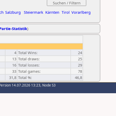
ch
Salzburg
Steiermark
Kärnten
Tirol
Vorarlberg
Partie-Statistik
)
4
Total Wins:
24
13
Total draws:
25
16
Total losses:
29
33
Total games:
78
31,8
Total %:
46,8
Version 14.07.2026 13:23, Node S3