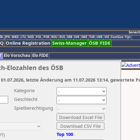
Servert
TA
JPN
MKD
LTU
NED
POL
POR
ROU
RUS
SRB
SVK
SWE
TUR
UKR
VIE
FontSize:11pt
AQ
Online Registration
Swiss-Manager
ÖSB
FIDE
T
Elo Vorschau
Elo FIDE
ch-Elozahlen des ÖSB
 01.07.2026, letzte Änderung am 11.07.2026 13:14, gewertete P
Kategorie
Geschlecht
Spielberechtigung
Top 100
UT)