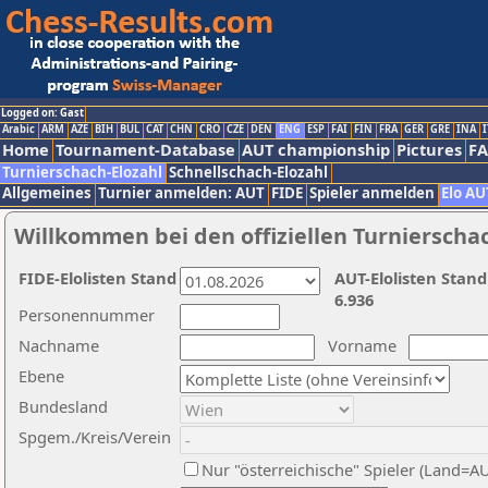
Logged on: Gast
Arabic
ARM
AZE
BIH
BUL
CAT
CHN
CRO
CZE
DEN
ENG
ESP
FAI
FIN
FRA
GER
GRE
INA
I
Home
Tournament-Database
AUT championship
Pictures
F
Turnierschach-Elozahl
Schnellschach-Elozahl
Allgemeines
Turnier anmelden: AUT
FIDE
Spieler anmelden
Elo AU
Willkommen bei den offiziellen Turnierscha
FIDE-Elolisten Stand
AUT-Elolisten Stand
6.936
Personennummer
Nachname
Vorname
Ebene
Bundesland
Spgem./Kreis/Verein
Nur "österreichische" Spieler (Land=A