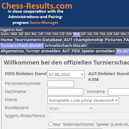
Logged on: Gast
Arabic
ARM
AZE
BIH
BUL
CAT
CHN
CRO
CZE
DEN
ENG
ESP
FAI
FIN
FRA
GER
GRE
INA
I
Home
Tournament-Database
AUT championship
Pictures
F
Turnierschach-Elozahl
Schnellschach-Elozahl
Allgemeines
Turnier anmelden: AUT
FIDE
Spieler anmelden
Elo AU
Willkommen bei den offiziellen Turnierscha
FIDE-Elolisten Stand
AUT-Elolisten Stand
6.936
Personennummer
Nachname
Vorname
Ebene
Bundesland
Spgem./Kreis/Verein
Nur "österreichische" Spieler (Land=A