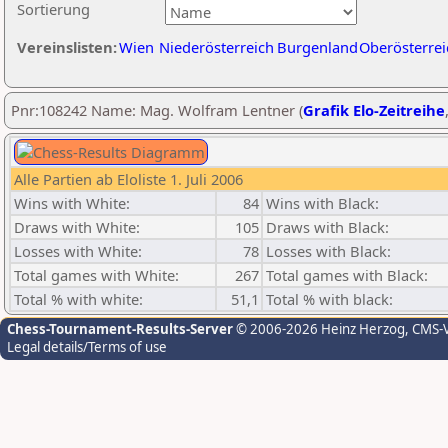
Sortierung
Vereinslisten:
Wien
Niederösterreich
Burgenland
Oberösterrei
Pnr:108242 Name: Mag. Wolfram Lentner (
Grafik Elo-Zeitreihe
Alle Partien ab Eloliste 1. Juli 2006
Wins with White:
84
Wins with Black:
Draws with White:
105
Draws with Black:
Losses with White:
78
Losses with Black:
Total games with White:
267
Total games with Black:
Total % with white:
51,1
Total % with black:
Chess-Tournament-Results-Server
© 2006-2026 Heinz Herzog
, CMS-
Legal details/Terms of use