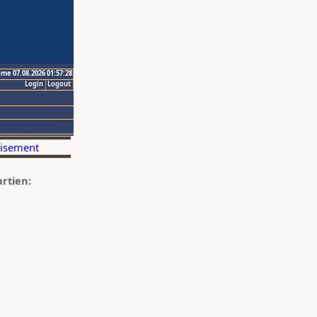
ime 07.08.2026 01:57:28
Login
Logout
artien: