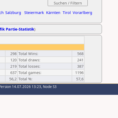
ch
Salzburg
Steiermark
Kärnten
Tirol
Vorarlberg
ik Partie-Statistik
)
298
Total Wins:
568
120
Total draws:
241
219
Total losses:
387
637
Total games:
1196
56,2
Total %:
57,6
Version 14.07.2026 13:23, Node S3