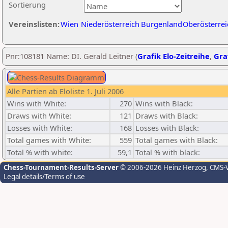
Sortierung
Vereinslisten:
Wien
Niederösterreich
Burgenland
Oberösterrei
Pnr:108181 Name: DI. Gerald Leitner (
Grafik Elo-Zeitreihe
,
Graf
Alle Partien ab Eloliste 1. Juli 2006
Wins with White:
270
Wins with Black:
Draws with White:
121
Draws with Black:
Losses with White:
168
Losses with Black:
Total games with White:
559
Total games with Black:
Total % with white:
59,1
Total % with black:
Chess-Tournament-Results-Server
© 2006-2026 Heinz Herzog
, CMS-
Legal details/Terms of use