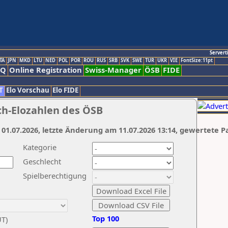
Servert
TA
JPN
MKD
LTU
NED
POL
POR
ROU
RUS
SRB
SVK
SWE
TUR
UKR
VIE
FontSize:11pt
AQ
Online Registration
Swiss-Manager
ÖSB
FIDE
T
Elo Vorschau
Elo FIDE
ch-Elozahlen des ÖSB
 01.07.2026, letzte Änderung am 11.07.2026 13:14, gewertete P
Kategorie
Geschlecht
Spielberechtigung
Top 100
UT)