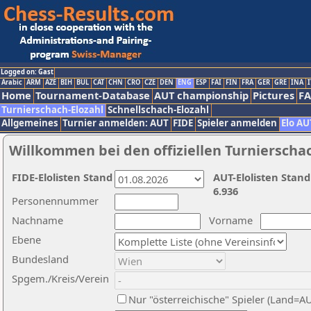
Logged on: Gast
Arabic
ARM
AZE
BIH
BUL
CAT
CHN
CRO
CZE
DEN
ENG
ESP
FAI
FIN
FRA
GER
GRE
INA
I
Home
Tournament-Database
AUT championship
Pictures
F
Turnierschach-Elozahl
Schnellschach-Elozahl
Allgemeines
Turnier anmelden: AUT
FIDE
Spieler anmelden
Elo AU
Willkommen bei den offiziellen Turnierscha
FIDE-Elolisten Stand
AUT-Elolisten Stand
6.936
Personennummer
Nachname
Vorname
Ebene
Bundesland
Spgem./Kreis/Verein
Nur "österreichische" Spieler (Land=A