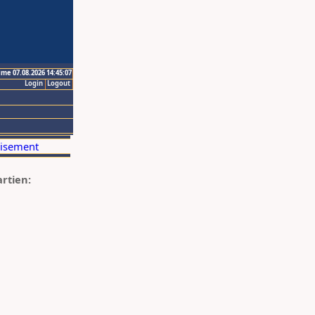
ime 07.08.2026 14:45:07
Login
Logout
artien: