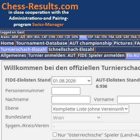
Logged on: Gast
Arabic
ARM
AZE
BIH
BUL
CAT
CHN
CRO
CZE
DEN
ENG
ESP
FAI
FIN
FRA
GER
GRE
INA
I
Home
Tournament-Database
AUT championship
Pictures
F
Turnierschach-Elozahl
Schnellschach-Elozahl
Allgemeines
Turnier anmelden: AUT
FIDE
Spieler anmelden
Elo AU
Willkommen bei den offiziellen Turnierscha
FIDE-Elolisten Stand
AUT-Elolisten Stand
6.936
Personennummer
Nachname
Vorname
Ebene
Bundesland
Spgem./Kreis/Verein
Nur "österreichische" Spieler (Land=A