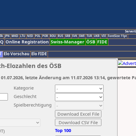
Servert
TA
JPN
MKD
LTU
NED
POL
POR
ROU
RUS
SRB
SVK
SWE
TUR
UKR
VIE
FontSize:11pt
AQ
Online Registration
Swiss-Manager
ÖSB
FIDE
T
Elo Vorschau
Elo FIDE
ch-Elozahlen des ÖSB
 01.07.2026, letzte Änderung am 11.07.2026 13:14, gewertete P
Kategorie
Geschlecht
Spielberechtigung
Top 100
UT)