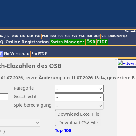
Servert
TA
JPN
MKD
LTU
NED
POL
POR
ROU
RUS
SRB
SVK
SWE
TUR
UKR
VIE
FontSize:11pt
AQ
Online Registration
Swiss-Manager
ÖSB
FIDE
T
Elo Vorschau
Elo FIDE
ch-Elozahlen des ÖSB
 01.07.2026, letzte Änderung am 11.07.2026 13:14, gewertete P
Kategorie
Geschlecht
Spielberechtigung
Top 100
UT)