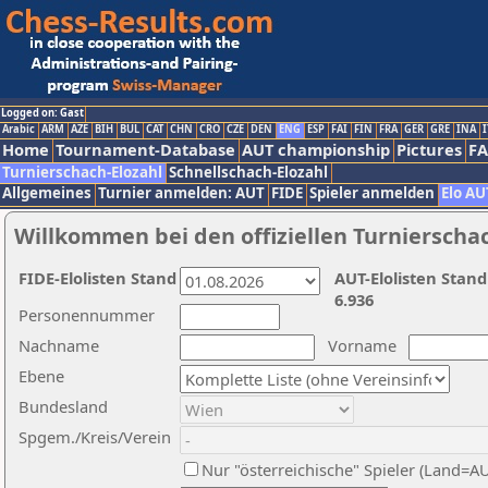
Logged on: Gast
Arabic
ARM
AZE
BIH
BUL
CAT
CHN
CRO
CZE
DEN
ENG
ESP
FAI
FIN
FRA
GER
GRE
INA
I
Home
Tournament-Database
AUT championship
Pictures
F
Turnierschach-Elozahl
Schnellschach-Elozahl
Allgemeines
Turnier anmelden: AUT
FIDE
Spieler anmelden
Elo AU
Willkommen bei den offiziellen Turnierscha
FIDE-Elolisten Stand
AUT-Elolisten Stand
6.936
Personennummer
Nachname
Vorname
Ebene
Bundesland
Spgem./Kreis/Verein
Nur "österreichische" Spieler (Land=A