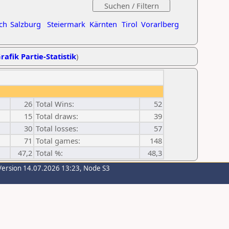
ch
Salzburg
Steiermark
Kärnten
Tirol
Vorarlberg
rafik Partie-Statistik
)
26
Total Wins:
52
15
Total draws:
39
30
Total losses:
57
71
Total games:
148
47,2
Total %:
48,3
Version 14.07.2026 13:23, Node S3