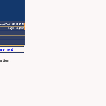
ime 07.08.2026 07:25:51
Login
Logout
artien: