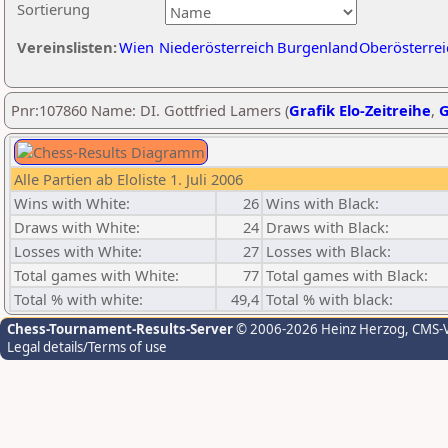
Sortierung
Vereinslisten:
Wien
Niederösterreich
Burgenland
Oberösterrei
Pnr:107860 Name: DI. Gottfried Lamers (
Grafik Elo-Zeitreihe
,
G
Alle Partien ab Eloliste 1. Juli 2006
Wins with White:
26
Wins with Black:
Draws with White:
24
Draws with Black:
Losses with White:
27
Losses with Black:
Total games with White:
77
Total games with Black:
Total % with white:
49,4
Total % with black:
Chess-Tournament-Results-Server
© 2006-2026 Heinz Herzog
, CMS-
Legal details/Terms of use