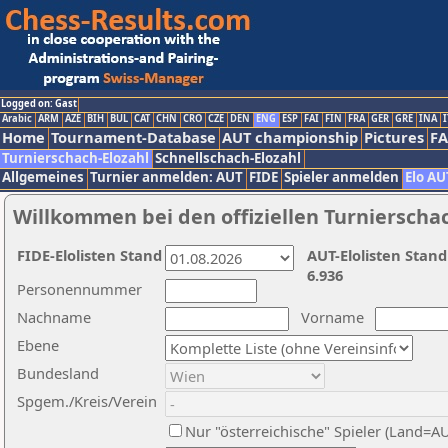
Logged on: Gast
Arabic
ARM
AZE
BIH
BUL
CAT
CHN
CRO
CZE
DEN
ENG
ESP
FAI
FIN
FRA
GER
GRE
INA
I
Home
Tournament-Database
AUT championship
Pictures
F
Turnierschach-Elozahl
Schnellschach-Elozahl
Allgemeines
Turnier anmelden: AUT
FIDE
Spieler anmelden
Elo AU
Willkommen bei den offiziellen Turnierscha
FIDE-Elolisten Stand
AUT-Elolisten Stand
6.936
Personennummer
Nachname
Vorname
Ebene
Bundesland
Spgem./Kreis/Verein
Nur "österreichische" Spieler (Land=A