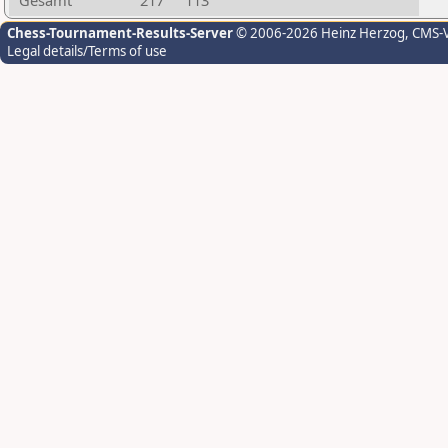
Gesamt
217
113
Chess-Tournament-Results-Server
© 2006-2026 Heinz Herzog
, CMS-
Legal details/Terms of use