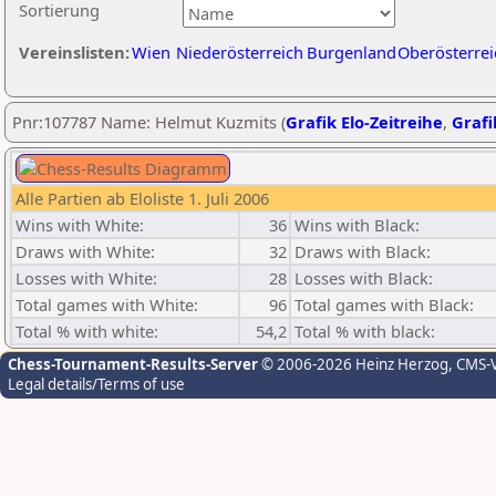
Sortierung
Vereinslisten:
Wien
Niederösterreich
Burgenland
Oberösterrei
Pnr:107787 Name: Helmut Kuzmits (
Grafik Elo-Zeitreihe
,
Grafi
Alle Partien ab Eloliste 1. Juli 2006
Wins with White:
36
Wins with Black:
Draws with White:
32
Draws with Black:
Losses with White:
28
Losses with Black:
Total games with White:
96
Total games with Black:
Total % with white:
54,2
Total % with black:
Chess-Tournament-Results-Server
© 2006-2026 Heinz Herzog
, CMS-
Legal details/Terms of use