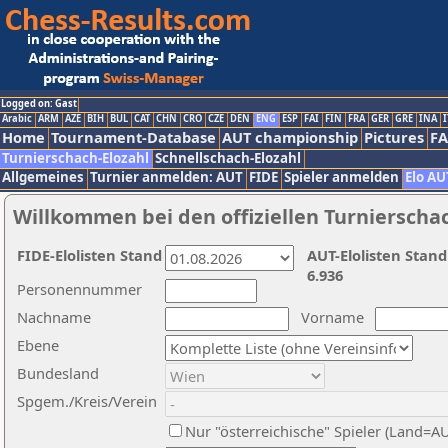
Logged on: Gast
Arabic
ARM
AZE
BIH
BUL
CAT
CHN
CRO
CZE
DEN
ENG
ESP
FAI
FIN
FRA
GER
GRE
INA
I
Home
Tournament-Database
AUT championship
Pictures
F
Turnierschach-Elozahl
Schnellschach-Elozahl
Allgemeines
Turnier anmelden: AUT
FIDE
Spieler anmelden
Elo AU
Willkommen bei den offiziellen Turnierscha
FIDE-Elolisten Stand
AUT-Elolisten Stand
6.936
Personennummer
Nachname
Vorname
Ebene
Bundesland
Spgem./Kreis/Verein
Nur "österreichische" Spieler (Land=A