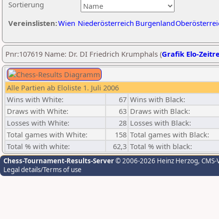
Sortierung
Vereinslisten:
Wien
Niederösterreich
Burgenland
Oberösterrei
Pnr:107619 Name: Dr. DI Friedrich Krumphals (
Grafik Elo-Zeitr
Alle Partien ab Eloliste 1. Juli 2006
Wins with White:
67
Wins with Black:
Draws with White:
63
Draws with Black:
Losses with White:
28
Losses with Black:
Total games with White:
158
Total games with Black:
Total % with white:
62,3
Total % with black:
Chess-Tournament-Results-Server
© 2006-2026 Heinz Herzog
, CMS-
Legal details/Terms of use