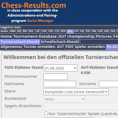
Logged on: Gast
Arabic
ARM
AZE
BIH
BUL
CAT
CHN
CRO
CZE
DEN
ENG
ESP
FAI
FIN
FRA
GER
GRE
INA
I
Home
Tournament-Database
AUT championship
Pictures
F
Turnierschach-Elozahl
Schnellschach-Elozahl
Allgemeines
Turnier anmelden: AUT
FIDE
Spieler anmelden
Elo AU
Willkommen bei den offiziellen Turnierscha
FIDE-Elolisten Stand
AUT-Elolisten Stand
6.936
Personennummer
Nachname
Vorname
Ebene
Bundesland
Spgem./Kreis/Verein
Nur "österreichische" Spieler (Land=A