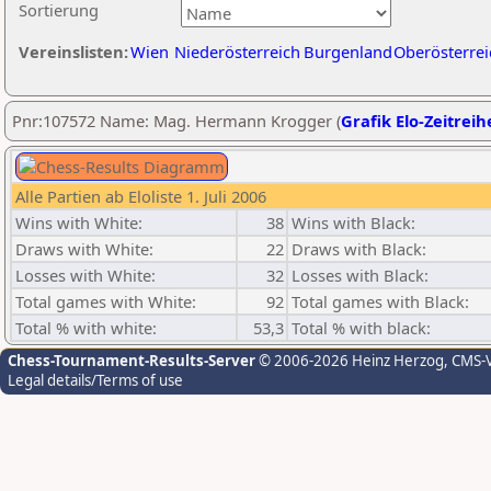
Sortierung
Vereinslisten:
Wien
Niederösterreich
Burgenland
Oberösterrei
Pnr:107572 Name: Mag. Hermann Krogger (
Grafik Elo-Zeitreih
Alle Partien ab Eloliste 1. Juli 2006
Wins with White:
38
Wins with Black:
Draws with White:
22
Draws with Black:
Losses with White:
32
Losses with Black:
Total games with White:
92
Total games with Black:
Total % with white:
53,3
Total % with black:
Chess-Tournament-Results-Server
© 2006-2026 Heinz Herzog
, CMS-
Legal details/Terms of use