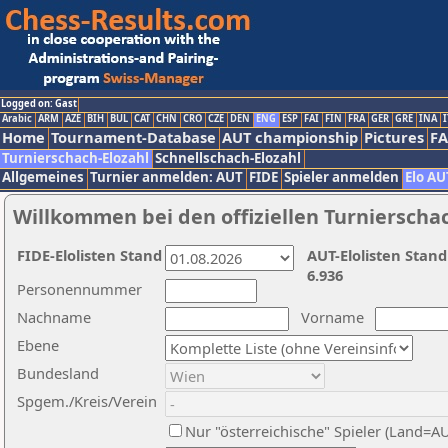
Logged on: Gast
Arabic
ARM
AZE
BIH
BUL
CAT
CHN
CRO
CZE
DEN
ENG
ESP
FAI
FIN
FRA
GER
GRE
INA
I
Home
Tournament-Database
AUT championship
Pictures
F
Turnierschach-Elozahl
Schnellschach-Elozahl
Allgemeines
Turnier anmelden: AUT
FIDE
Spieler anmelden
Elo AU
Willkommen bei den offiziellen Turnierscha
FIDE-Elolisten Stand
AUT-Elolisten Stand
6.936
Personennummer
Nachname
Vorname
Ebene
Bundesland
Spgem./Kreis/Verein
Nur "österreichische" Spieler (Land=A