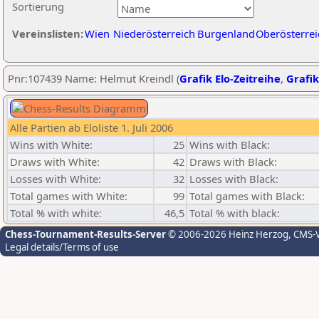
Sortierung
Vereinslisten:
Wien
Niederösterreich
Burgenland
Oberösterrei
Pnr:107439 Name: Helmut Kreindl (
Grafik Elo-Zeitreihe
,
Grafik
Alle Partien ab Eloliste 1. Juli 2006
Wins with White:
25
Wins with Black:
Draws with White:
42
Draws with Black:
Losses with White:
32
Losses with Black:
Total games with White:
99
Total games with Black:
Total % with white:
46,5
Total % with black:
Chess-Tournament-Results-Server
© 2006-2026 Heinz Herzog
, CMS-
Legal details/Terms of use