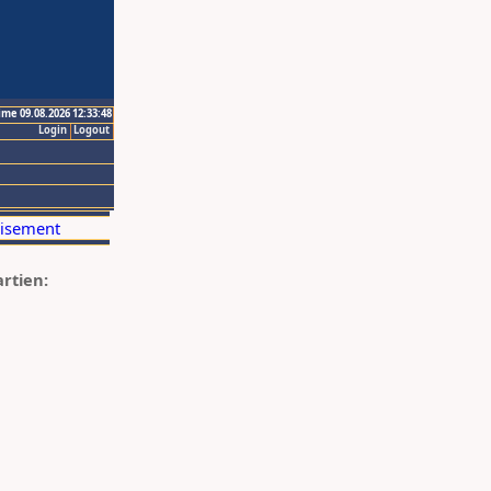
ime 09.08.2026 12:33:48
Login
Logout
artien: