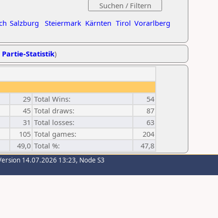
ch
Salzburg
Steiermark
Kärnten
Tirol
Vorarlberg
 Partie-Statistik
)
29
Total Wins:
54
45
Total draws:
87
31
Total losses:
63
105
Total games:
204
49,0
Total %:
47,8
Version 14.07.2026 13:23, Node S3