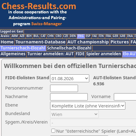
Logged on: Gast
Arabic
ARM
AZE
BIH
BUL
CAT
CHN
CRO
CZE
DEN
ENG
ESP
FAI
FIN
FRA
GER
GRE
INA
I
Home
Tournament-Database
AUT championship
Pictures
F
Turnierschach-Elozahl
Schnellschach-Elozahl
Allgemeines
Turnier anmelden: AUT
FIDE
Spieler anmelden
Elo AU
Willkommen bei den offiziellen Turnierscha
FIDE-Elolisten Stand
AUT-Elolisten Stand
6.936
Personennummer
Nachname
Vorname
Ebene
Bundesland
Spgem./Kreis/Verein
Nur "österreichische" Spieler (Land=A