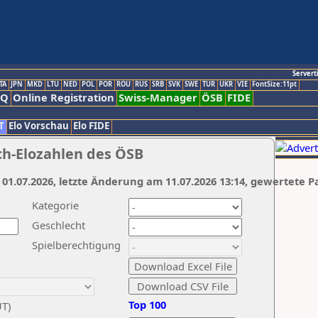
Servert
TA
JPN
MKD
LTU
NED
POL
POR
ROU
RUS
SRB
SVK
SWE
TUR
UKR
VIE
FontSize:11pt
AQ
Online Registration
Swiss-Manager
ÖSB
FIDE
T
Elo Vorschau
Elo FIDE
ch-Elozahlen des ÖSB
 01.07.2026, letzte Änderung am 11.07.2026 13:14, gewertete P
Kategorie
Geschlecht
Spielberechtigung
Top 100
UT)