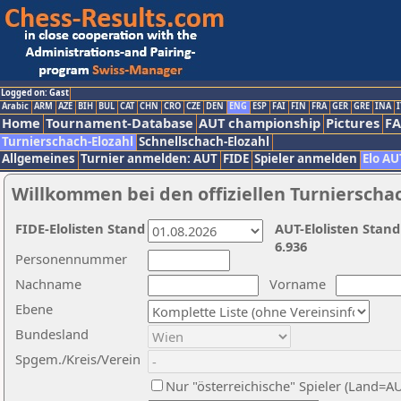
Logged on: Gast
Arabic
ARM
AZE
BIH
BUL
CAT
CHN
CRO
CZE
DEN
ENG
ESP
FAI
FIN
FRA
GER
GRE
INA
I
Home
Tournament-Database
AUT championship
Pictures
F
Turnierschach-Elozahl
Schnellschach-Elozahl
Allgemeines
Turnier anmelden: AUT
FIDE
Spieler anmelden
Elo AU
Willkommen bei den offiziellen Turnierscha
FIDE-Elolisten Stand
AUT-Elolisten Stand
6.936
Personennummer
Nachname
Vorname
Ebene
Bundesland
Spgem./Kreis/Verein
Nur "österreichische" Spieler (Land=A