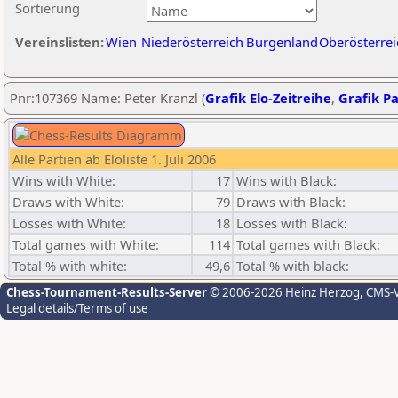
Sortierung
Vereinslisten:
Wien
Niederösterreich
Burgenland
Oberösterrei
Pnr:107369 Name: Peter Kranzl (
Grafik Elo-Zeitreihe
,
Grafik Pa
Alle Partien ab Eloliste 1. Juli 2006
Wins with White:
17
Wins with Black:
Draws with White:
79
Draws with Black:
Losses with White:
18
Losses with Black:
Total games with White:
114
Total games with Black:
Total % with white:
49,6
Total % with black:
Chess-Tournament-Results-Server
© 2006-2026 Heinz Herzog
, CMS-
Legal details/Terms of use