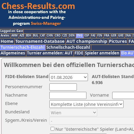
Logged on: Gast
Arabic
ARM
AZE
BIH
BUL
CAT
CHN
CRO
CZE
DEN
ENG
ESP
FAI
FIN
FRA
GER
GRE
INA
I
Home
Tournament-Database
AUT championship
Pictures
F
Turnierschach-Elozahl
Schnellschach-Elozahl
Allgemeines
Turnier anmelden: AUT
FIDE
Spieler anmelden
Elo AU
Willkommen bei den offiziellen Turnierscha
FIDE-Elolisten Stand
AUT-Elolisten Stand
6.936
Personennummer
Nachname
Vorname
Ebene
Bundesland
Spgem./Kreis/Verein
Nur "österreichische" Spieler (Land=A