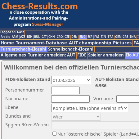
Logged on: Gast
Arabic
ARM
AZE
BIH
BUL
CAT
CHN
CRO
CZE
DEN
ENG
ESP
FAI
FIN
FRA
GER
GRE
INA
I
Home
Tournament-Database
AUT championship
Pictures
F
Turnierschach-Elozahl
Schnellschach-Elozahl
Allgemeines
Turnier anmelden: AUT
FIDE
Spieler anmelden
Elo AU
Willkommen bei den offiziellen Turnierscha
FIDE-Elolisten Stand
AUT-Elolisten Stand
6.936
Personennummer
Nachname
Vorname
Ebene
Bundesland
Spgem./Kreis/Verein
Nur "österreichische" Spieler (Land=A