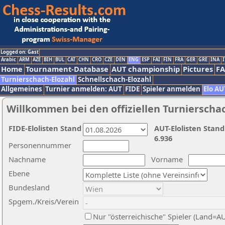
Logged on: Gast
Arabic
ARM
AZE
BIH
BUL
CAT
CHN
CRO
CZE
DEN
ENG
ESP
FAI
FIN
FRA
GER
GRE
INA
I
Home
Tournament-Database
AUT championship
Pictures
F
Turnierschach-Elozahl
Schnellschach-Elozahl
Allgemeines
Turnier anmelden: AUT
FIDE
Spieler anmelden
Elo AU
Willkommen bei den offiziellen Turnierscha
FIDE-Elolisten Stand
AUT-Elolisten Stand
6.936
Personennummer
Nachname
Vorname
Ebene
Bundesland
Spgem./Kreis/Verein
Nur "österreichische" Spieler (Land=A