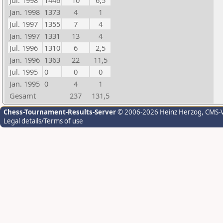
Jul. 1998
1446
10
6,5
Jan. 1998
1373
4
1
Jul. 1997
1355
7
4
Jan. 1997
1331
13
4
Jul. 1996
1310
6
2,5
Jan. 1996
1363
22
11,5
Jul. 1995
0
0
0
Jan. 1995
0
4
1
Gesamt
237
131,5
Chess-Tournament-Results-Server
© 2006-2026 Heinz Herzog
, CMS-
Legal details/Terms of use