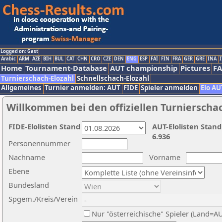
Logged on: Gast
Arabic
ARM
AZE
BIH
BUL
CAT
CHN
CRO
CZE
DEN
ENG
ESP
FAI
FIN
FRA
GER
GRE
INA
I
Home
Tournament-Database
AUT championship
Pictures
F
Turnierschach-Elozahl
Schnellschach-Elozahl
Allgemeines
Turnier anmelden: AUT
FIDE
Spieler anmelden
Elo AU
Willkommen bei den offiziellen Turnierscha
FIDE-Elolisten Stand
AUT-Elolisten Stand
6.936
Personennummer
Nachname
Vorname
Ebene
Bundesland
Spgem./Kreis/Verein
Nur "österreichische" Spieler (Land=A