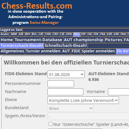
Logged on: Gast
Arabic
ARM
AZE
BIH
BUL
CAT
CHN
CRO
CZE
DEN
ENG
ESP
FAI
FIN
FRA
GER
GRE
INA
I
Home
Tournament-Database
AUT championship
Pictures
F
Turnierschach-Elozahl
Schnellschach-Elozahl
Allgemeines
Turnier anmelden: AUT
FIDE
Spieler anmelden
Elo AU
Willkommen bei den offiziellen Turnierscha
FIDE-Elolisten Stand
AUT-Elolisten Stand
6.936
Personennummer
Nachname
Vorname
Ebene
Bundesland
Spgem./Kreis/Verein
Nur "österreichische" Spieler (Land=A