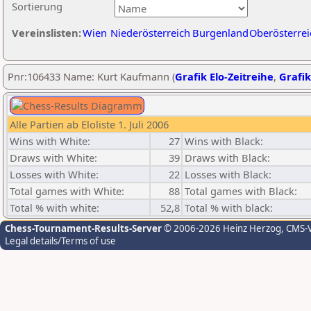
Sortierung
Vereinslisten:
Wien
Niederösterreich
Burgenland
Oberösterrei
Pnr:106433 Name: Kurt Kaufmann (
Grafik Elo-Zeitreihe
,
Grafik
Alle Partien ab Eloliste 1. Juli 2006
Wins with White:
27
Wins with Black:
Draws with White:
39
Draws with Black:
Losses with White:
22
Losses with Black:
Total games with White:
88
Total games with Black:
Total % with white:
52,8
Total % with black:
Chess-Tournament-Results-Server
© 2006-2026 Heinz Herzog
, CMS-
Legal details/Terms of use