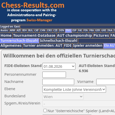
Logged on: Gast
Arabic
ARM
AZE
BIH
BUL
CAT
CHN
CRO
CZE
DEN
ENG
ESP
FAI
FIN
FRA
GER
GRE
INA
I
Home
Tournament-Database
AUT championship
Pictures
F
Turnierschach-Elozahl
Schnellschach-Elozahl
Allgemeines
Turnier anmelden: AUT
FIDE
Spieler anmelden
Elo AU
Willkommen bei den offiziellen Turnierscha
FIDE-Elolisten Stand
AUT-Elolisten Stand
6.936
Personennummer
Nachname
Vorname
Ebene
Bundesland
Spgem./Kreis/Verein
Nur "österreichische" Spieler (Land=A