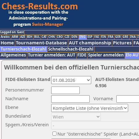
Logged on: Gast
Arabic
ARM
AZE
BIH
BUL
CAT
CHN
CRO
CZE
DEN
ENG
ESP
FAI
FIN
FRA
GER
GRE
INA
I
Home
Tournament-Database
AUT championship
Pictures
F
Turnierschach-Elozahl
Schnellschach-Elozahl
Allgemeines
Turnier anmelden: AUT
FIDE
Spieler anmelden
Elo AU
Willkommen bei den offiziellen Turnierscha
FIDE-Elolisten Stand
AUT-Elolisten Stand
6.936
Personennummer
Nachname
Vorname
Ebene
Bundesland
Spgem./Kreis/Verein
Nur "österreichische" Spieler (Land=A