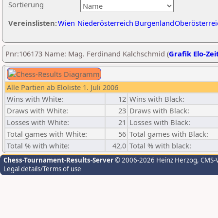
Sortierung
Vereinslisten:
Wien
Niederösterreich
Burgenland
Oberösterrei
Pnr:106173 Name: Mag. Ferdinand Kalchschmid (
Grafik Elo-Zei
Alle Partien ab Eloliste 1. Juli 2006
Wins with White:
12
Wins with Black:
Draws with White:
23
Draws with Black:
Losses with White:
21
Losses with Black:
Total games with White:
56
Total games with Black:
Total % with white:
42,0
Total % with black:
Chess-Tournament-Results-Server
© 2006-2026 Heinz Herzog
, CMS-
Legal details/Terms of use