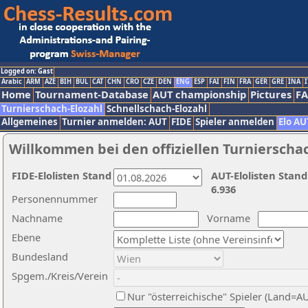
Logged on: Gast
Arabic
ARM
AZE
BIH
BUL
CAT
CHN
CRO
CZE
DEN
ENG
ESP
FAI
FIN
FRA
GER
GRE
INA
I
Home
Tournament-Database
AUT championship
Pictures
F
Turnierschach-Elozahl
Schnellschach-Elozahl
Allgemeines
Turnier anmelden: AUT
FIDE
Spieler anmelden
Elo AU
Willkommen bei den offiziellen Turnierscha
FIDE-Elolisten Stand
AUT-Elolisten Stand
6.936
Personennummer
Nachname
Vorname
Ebene
Bundesland
Spgem./Kreis/Verein
Nur "österreichische" Spieler (Land=A