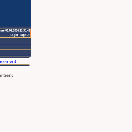
ime 06.08.2026 23:30:43
Login
Logout
artien: