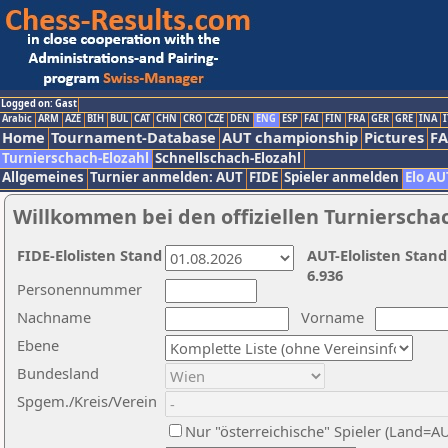
Logged on: Gast
Arabic
ARM
AZE
BIH
BUL
CAT
CHN
CRO
CZE
DEN
ENG
ESP
FAI
FIN
FRA
GER
GRE
INA
I
Home
Tournament-Database
AUT championship
Pictures
F
Turnierschach-Elozahl
Schnellschach-Elozahl
Allgemeines
Turnier anmelden: AUT
FIDE
Spieler anmelden
Elo AU
Willkommen bei den offiziellen Turnierscha
FIDE-Elolisten Stand
AUT-Elolisten Stand
6.936
Personennummer
Nachname
Vorname
Ebene
Bundesland
Spgem./Kreis/Verein
Nur "österreichische" Spieler (Land=A