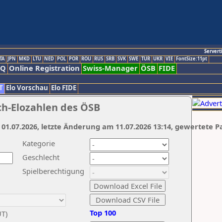
Servert
TA
JPN
MKD
LTU
NED
POL
POR
ROU
RUS
SRB
SVK
SWE
TUR
UKR
VIE
FontSize:11pt
AQ
Online Registration
Swiss-Manager
ÖSB
FIDE
T
Elo Vorschau
Elo FIDE
ch-Elozahlen des ÖSB
 01.07.2026, letzte Änderung am 11.07.2026 13:14, gewertete P
Kategorie
Geschlecht
Spielberechtigung
Top 100
UT)