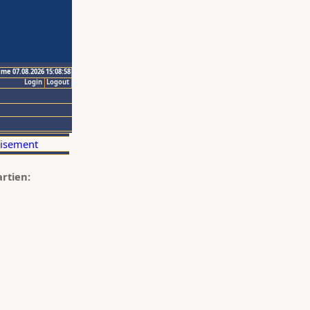
ime 07.08.2026 15:08:58
Login
Logout
artien: