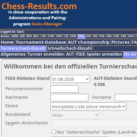
Logged on: Gast
Arabic
ARM
AZE
BIH
BUL
CAT
CHN
CRO
CZE
DEN
ENG
ESP
FAI
FIN
FRA
GER
GRE
INA
I
Home
Tournament-Database
AUT championship
Pictures
F
Turnierschach-Elozahl
Schnellschach-Elozahl
Allgemeines
Turnier anmelden: AUT
FIDE
Spieler anmelden
Elo AU
Willkommen bei den offiziellen Turnierscha
FIDE-Elolisten Stand
AUT-Elolisten Stand
6.936
Personennummer
Nachname
Vorname
Ebene
Bundesland
Spgem./Kreis/Verein
Nur "österreichische" Spieler (Land=A