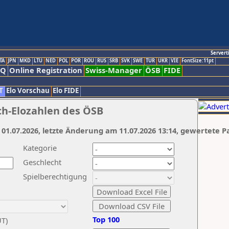
Servert
TA
JPN
MKD
LTU
NED
POL
POR
ROU
RUS
SRB
SVK
SWE
TUR
UKR
VIE
FontSize:11pt
AQ
Online Registration
Swiss-Manager
ÖSB
FIDE
T
Elo Vorschau
Elo FIDE
ch-Elozahlen des ÖSB
 01.07.2026, letzte Änderung am 11.07.2026 13:14, gewertete P
Kategorie
Geschlecht
Spielberechtigung
Top 100
UT)