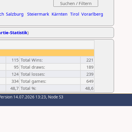
ch
Salzburg
Steiermark
Kärnten
Tirol
Vorarlberg
rtie-Statistik
)
115
Total Wins:
221
95
Total draws:
189
124
Total losses:
239
334
Total games:
649
48,7
Total %:
48,6
Version 14.07.2026 13:23, Node S3