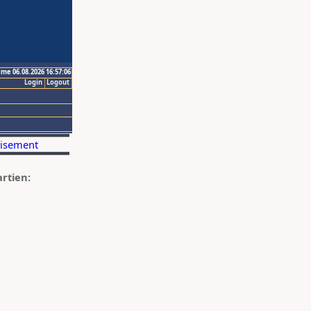
ime 06.08.2026 16:57:06
Login
Logout
artien: