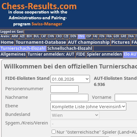
Logged on: Gast
Arabic
ARM
AZE
BIH
BUL
CAT
CHN
CRO
CZE
DEN
ENG
ESP
FAI
FIN
FRA
GER
GRE
INA
I
Home
Tournament-Database
AUT championship
Pictures
F
Turnierschach-Elozahl
Schnellschach-Elozahl
Allgemeines
Turnier anmelden: AUT
FIDE
Spieler anmelden
Elo AU
Willkommen bei den offiziellen Turnierscha
FIDE-Elolisten Stand
AUT-Elolisten Stand
6.936
Personennummer
Nachname
Vorname
Ebene
Bundesland
Spgem./Kreis/Verein
Nur "österreichische" Spieler (Land=A