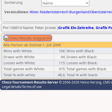
Sortierung
Vereinslisten:
Wien
Niederösterreich
Burgenland
Oberösterrei
Pnr:106014 Name: Peter Jirovec (
Grafik Elo-Zeitreihe
,
Grafik Pa
Alle Partien ab Eloliste 1. Juli 2006
Wins with White:
106
Wins with Black:
Draws with White:
94
Draws with Black:
Losses with White:
115
Losses with Black:
Total games with White:
315
Total games with Black:
Total % with white:
48,6
Total % with black:
Chess-Tournament-Results-Server
© 2006-2026 Heinz Herzog
, CMS-
Legal details/Terms of use