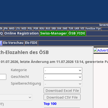
Servert
TA
JPN
MKD
LTU
NED
POL
POR
ROU
RUS
SRB
SVK
SWE
TUR
UKR
VIE
FontSize:11pt
AQ
Online Registration
Swiss-Manager
ÖSB
FIDE
T
Elo Vorschau
Elo FIDE
ch-Elozahlen des ÖSB
 01.07.2026, letzte Änderung am 11.07.2026 13:14, gewertete P
Kategorie
Geschlecht
Spielberechtigung
Top 100
UT)