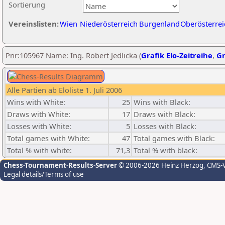
Sortierung
Vereinslisten:
Wien
Niederösterreich
Burgenland
Oberösterrei
Pnr:105967 Name: Ing. Robert Jedlicka (
Grafik Elo-Zeitreihe
,
Gr
Alle Partien ab Eloliste 1. Juli 2006
Wins with White:
25
Wins with Black:
Draws with White:
17
Draws with Black:
Losses with White:
5
Losses with Black:
Total games with White:
47
Total games with Black:
Total % with white:
71,3
Total % with black:
Chess-Tournament-Results-Server
© 2006-2026 Heinz Herzog
, CMS-
Legal details/Terms of use