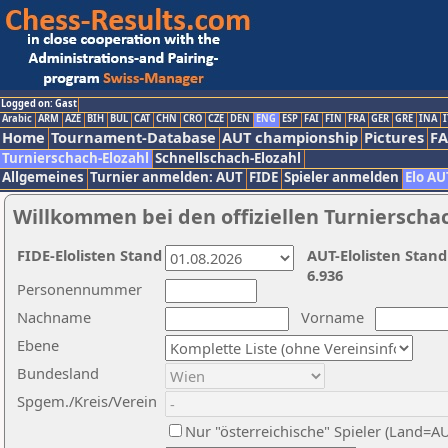
Logged on: Gast
Arabic
ARM
AZE
BIH
BUL
CAT
CHN
CRO
CZE
DEN
ENG
ESP
FAI
FIN
FRA
GER
GRE
INA
I
Home
Tournament-Database
AUT championship
Pictures
F
Turnierschach-Elozahl
Schnellschach-Elozahl
Allgemeines
Turnier anmelden: AUT
FIDE
Spieler anmelden
Elo AU
Willkommen bei den offiziellen Turnierscha
FIDE-Elolisten Stand
AUT-Elolisten Stand
6.936
Personennummer
Nachname
Vorname
Ebene
Bundesland
Spgem./Kreis/Verein
Nur "österreichische" Spieler (Land=A