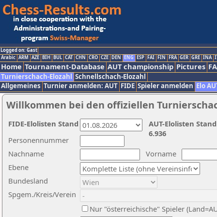
Logged on: Gast
Arabic
ARM
AZE
BIH
BUL
CAT
CHN
CRO
CZE
DEN
ENG
ESP
FAI
FIN
FRA
GER
GRE
INA
I
Home
Tournament-Database
AUT championship
Pictures
F
Turnierschach-Elozahl
Schnellschach-Elozahl
Allgemeines
Turnier anmelden: AUT
FIDE
Spieler anmelden
Elo AU
Willkommen bei den offiziellen Turnierscha
FIDE-Elolisten Stand
AUT-Elolisten Stand
6.936
Personennummer
Nachname
Vorname
Ebene
Bundesland
Spgem./Kreis/Verein
Nur "österreichische" Spieler (Land=A