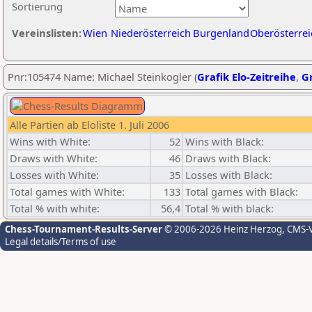
Sortierung
Vereinslisten:
Wien
Niederösterreich
Burgenland
Oberösterrei
Pnr:105474 Name: Michael Steinkogler (
Grafik Elo-Zeitreihe
,
Gr
Alle Partien ab Eloliste 1. Juli 2006
Wins with White:
52
Wins with Black:
Draws with White:
46
Draws with Black:
Losses with White:
35
Losses with Black:
Total games with White:
133
Total games with Black:
Total % with white:
56,4
Total % with black:
Chess-Tournament-Results-Server
© 2006-2026 Heinz Herzog
, CMS-
Legal details/Terms of use