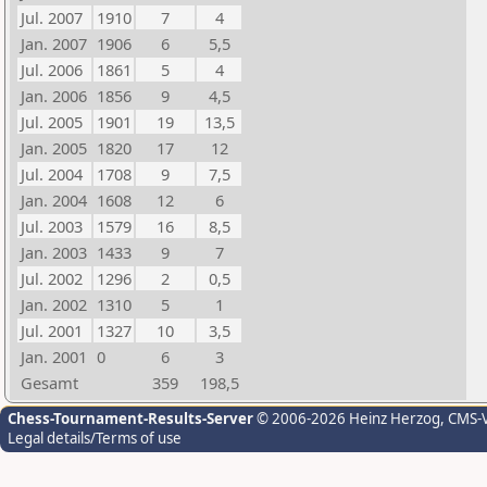
Jul. 2007
1910
7
4
Jan. 2007
1906
6
5,5
Jul. 2006
1861
5
4
Jan. 2006
1856
9
4,5
Jul. 2005
1901
19
13,5
Jan. 2005
1820
17
12
Jul. 2004
1708
9
7,5
Jan. 2004
1608
12
6
Jul. 2003
1579
16
8,5
Jan. 2003
1433
9
7
Jul. 2002
1296
2
0,5
Jan. 2002
1310
5
1
Jul. 2001
1327
10
3,5
Jan. 2001
0
6
3
Gesamt
359
198,5
Chess-Tournament-Results-Server
© 2006-2026 Heinz Herzog
, CMS-
Legal details/Terms of use