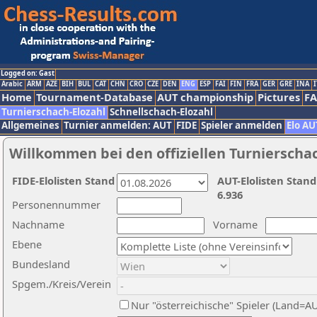
Logged on: Gast
Arabic
ARM
AZE
BIH
BUL
CAT
CHN
CRO
CZE
DEN
ENG
ESP
FAI
FIN
FRA
GER
GRE
INA
I
Home
Tournament-Database
AUT championship
Pictures
F
Turnierschach-Elozahl
Schnellschach-Elozahl
Allgemeines
Turnier anmelden: AUT
FIDE
Spieler anmelden
Elo AU
Willkommen bei den offiziellen Turnierscha
FIDE-Elolisten Stand
AUT-Elolisten Stand
6.936
Personennummer
Nachname
Vorname
Ebene
Bundesland
Spgem./Kreis/Verein
Nur "österreichische" Spieler (Land=A