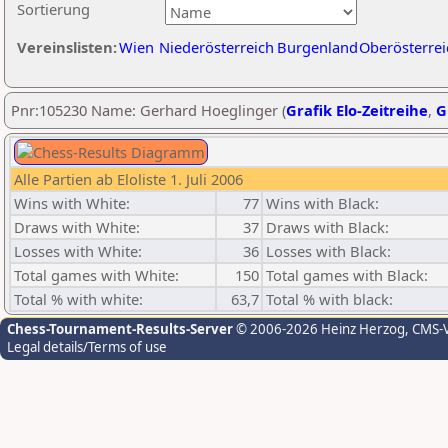
Sortierung
Vereinslisten:
Wien
Niederösterreich
Burgenland
Oberösterrei
Pnr:105230 Name: Gerhard Hoeglinger (
Grafik Elo-Zeitreihe
,
G
Alle Partien ab Eloliste 1. Juli 2006
Wins with White:
77
Wins with Black:
Draws with White:
37
Draws with Black:
Losses with White:
36
Losses with Black:
Total games with White:
150
Total games with Black:
Total % with white:
63,7
Total % with black:
Chess-Tournament-Results-Server
© 2006-2026 Heinz Herzog
, CMS-
Legal details/Terms of use