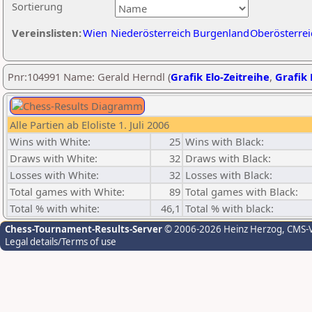
Sortierung
Vereinslisten:
Wien
Niederösterreich
Burgenland
Oberösterrei
Pnr:104991 Name: Gerald Herndl (
Grafik Elo-Zeitreihe
,
Grafik 
Alle Partien ab Eloliste 1. Juli 2006
Wins with White:
25
Wins with Black:
Draws with White:
32
Draws with Black:
Losses with White:
32
Losses with Black:
Total games with White:
89
Total games with Black:
Total % with white:
46,1
Total % with black:
Chess-Tournament-Results-Server
© 2006-2026 Heinz Herzog
, CMS-
Legal details/Terms of use