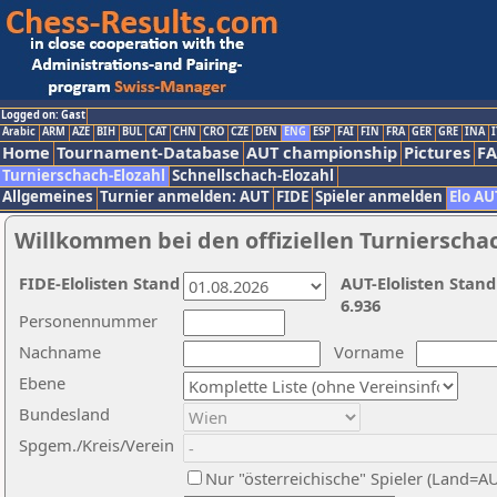
Logged on: Gast
Arabic
ARM
AZE
BIH
BUL
CAT
CHN
CRO
CZE
DEN
ENG
ESP
FAI
FIN
FRA
GER
GRE
INA
I
Home
Tournament-Database
AUT championship
Pictures
F
Turnierschach-Elozahl
Schnellschach-Elozahl
Allgemeines
Turnier anmelden: AUT
FIDE
Spieler anmelden
Elo AU
Willkommen bei den offiziellen Turnierscha
FIDE-Elolisten Stand
AUT-Elolisten Stand
6.936
Personennummer
Nachname
Vorname
Ebene
Bundesland
Spgem./Kreis/Verein
Nur "österreichische" Spieler (Land=A