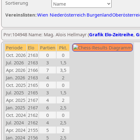
Sortierung
Vereinslisten:
Wien
Niederösterreich
Burgenland
Oberösterrei
Pnr:104948 Name: Mag. Alois Hellmayr (
Grafik Elo-Zeitreihe
,
G
Periode
Elo
Partien
Pkt.
Oct. 2026
2163
0
0
Jul. 2026
2163
3
1,5
Apr. 2026
2166
7
3,5
Jan. 2026
2163
4
2
Oct. 2025
2165
0
0
Jul. 2025
2165
3
1,5
Apr. 2025
2167
4
2
Jan. 2025
2167
6
2,5
Oct. 2024
2162
0
0
Jul. 2024
2162
4
2,5
Apr. 2024
2155
5
2
Jan. 2024
2156
5
2,5