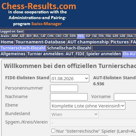
Logged on: Gast
Arabic
ARM
AZE
BIH
BUL
CAT
CHN
CRO
CZE
DEN
ENG
ESP
FAI
FIN
FRA
GER
GRE
INA
I
Home
Tournament-Database
AUT championship
Pictures
F
Turnierschach-Elozahl
Schnellschach-Elozahl
Allgemeines
Turnier anmelden: AUT
FIDE
Spieler anmelden
Elo AU
Willkommen bei den offiziellen Turnierscha
FIDE-Elolisten Stand
AUT-Elolisten Stand
6.936
Personennummer
Nachname
Vorname
Ebene
Bundesland
Spgem./Kreis/Verein
Nur "österreichische" Spieler (Land=A