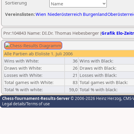
Sortierung
Vereinslisten:
Wien
Niederösterreich
Burgenland
Oberösterrei
Pnr:104843 Name: DI.Dr. Thomas Hebesberger (
Grafik Elo-Zeit
Alle Partien ab Eloliste 1. Juli 2006
Wins with White:
36
Wins with Black:
Draws with White:
26
Draws with Black:
Losses with White:
21
Losses with Black:
Total games with White:
83
Total games with Black:
Total % with white:
59,0
Total % with black:
Chess-Tournament-Results-Server
© 2006-2026 Heinz Herzog
, CMS-
Legal details/Terms of use