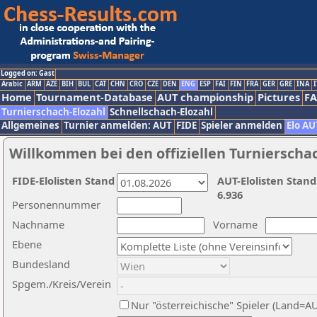
Logged on: Gast
Arabic
ARM
AZE
BIH
BUL
CAT
CHN
CRO
CZE
DEN
ENG
ESP
FAI
FIN
FRA
GER
GRE
INA
I
Home
Tournament-Database
AUT championship
Pictures
F
Turnierschach-Elozahl
Schnellschach-Elozahl
Allgemeines
Turnier anmelden: AUT
FIDE
Spieler anmelden
Elo AU
Willkommen bei den offiziellen Turnierscha
FIDE-Elolisten Stand
AUT-Elolisten Stand
6.936
Personennummer
Nachname
Vorname
Ebene
Bundesland
Spgem./Kreis/Verein
Nur "österreichische" Spieler (Land=A