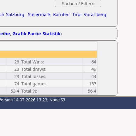
ch
Salzburg
Steiermark
Kärnten
Tirol
Vorarlberg
reihe
,
Grafik Partie-Statistik
)
28
Total Wins:
64
23
Total draws:
49
23
Total losses:
44
74
Total games:
157
53,4
Total %:
56,4
Version 14.07.2026 13:23, Node S3