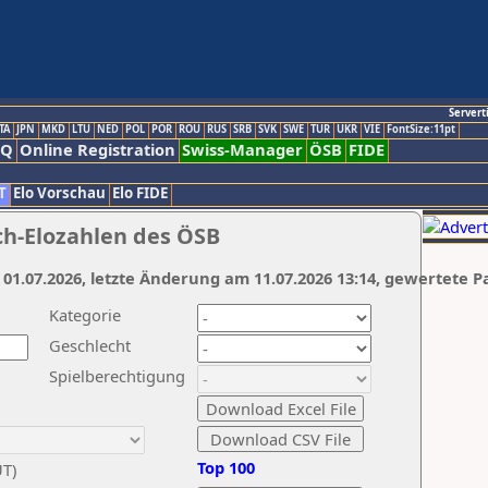
Servert
TA
JPN
MKD
LTU
NED
POL
POR
ROU
RUS
SRB
SVK
SWE
TUR
UKR
VIE
FontSize:11pt
AQ
Online Registration
Swiss-Manager
ÖSB
FIDE
T
Elo Vorschau
Elo FIDE
ch-Elozahlen des ÖSB
 01.07.2026, letzte Änderung am 11.07.2026 13:14, gewertete P
Kategorie
Geschlecht
Spielberechtigung
Top 100
UT)