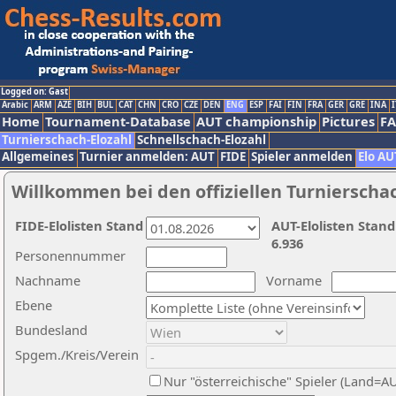
Logged on: Gast
Arabic
ARM
AZE
BIH
BUL
CAT
CHN
CRO
CZE
DEN
ENG
ESP
FAI
FIN
FRA
GER
GRE
INA
I
Home
Tournament-Database
AUT championship
Pictures
F
Turnierschach-Elozahl
Schnellschach-Elozahl
Allgemeines
Turnier anmelden: AUT
FIDE
Spieler anmelden
Elo AU
Willkommen bei den offiziellen Turnierscha
FIDE-Elolisten Stand
AUT-Elolisten Stand
6.936
Personennummer
Nachname
Vorname
Ebene
Bundesland
Spgem./Kreis/Verein
Nur "österreichische" Spieler (Land=A