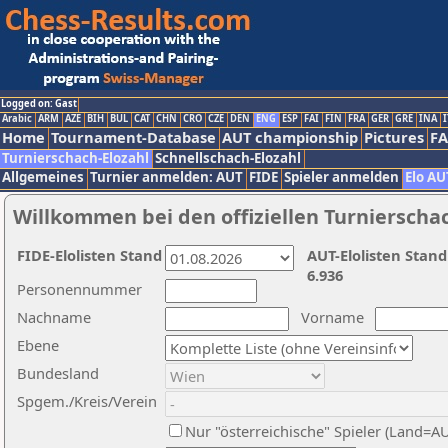
Logged on: Gast
Arabic
ARM
AZE
BIH
BUL
CAT
CHN
CRO
CZE
DEN
ENG
ESP
FAI
FIN
FRA
GER
GRE
INA
I
Home
Tournament-Database
AUT championship
Pictures
F
Turnierschach-Elozahl
Schnellschach-Elozahl
Allgemeines
Turnier anmelden: AUT
FIDE
Spieler anmelden
Elo AU
Willkommen bei den offiziellen Turnierscha
FIDE-Elolisten Stand
AUT-Elolisten Stand
6.936
Personennummer
Nachname
Vorname
Ebene
Bundesland
Spgem./Kreis/Verein
Nur "österreichische" Spieler (Land=A