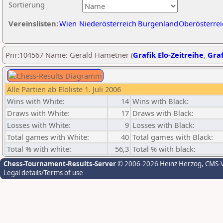
Sortierung
Vereinslisten:
Wien
Niederösterreich
Burgenland
Oberösterrei
Pnr:104567 Name: Gerald Hametner (
Grafik Elo-Zeitreihe
,
Graf
Alle Partien ab Eloliste 1. Juli 2006
Wins with White:
14
Wins with Black:
Draws with White:
17
Draws with Black:
Losses with White:
9
Losses with Black:
Total games with White:
40
Total games with Black:
Total % with white:
56,3
Total % with black:
Chess-Tournament-Results-Server
© 2006-2026 Heinz Herzog
, CMS-
Legal details/Terms of use