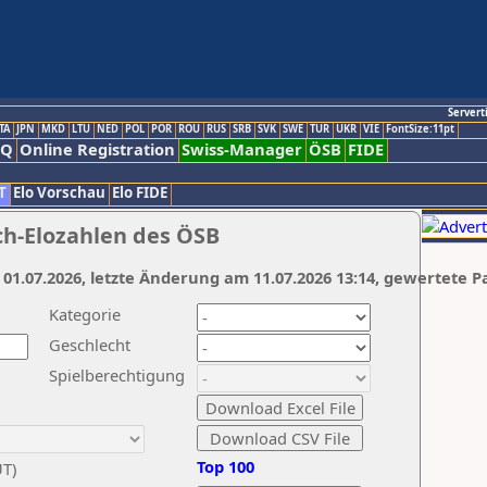
Servert
TA
JPN
MKD
LTU
NED
POL
POR
ROU
RUS
SRB
SVK
SWE
TUR
UKR
VIE
FontSize:11pt
AQ
Online Registration
Swiss-Manager
ÖSB
FIDE
T
Elo Vorschau
Elo FIDE
ch-Elozahlen des ÖSB
 01.07.2026, letzte Änderung am 11.07.2026 13:14, gewertete P
Kategorie
Geschlecht
Spielberechtigung
Top 100
UT)