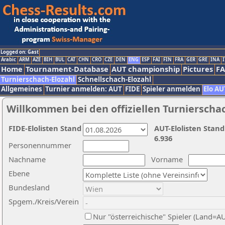
Logged on: Gast
Arabic
ARM
AZE
BIH
BUL
CAT
CHN
CRO
CZE
DEN
ENG
ESP
FAI
FIN
FRA
GER
GRE
INA
I
Home
Tournament-Database
AUT championship
Pictures
F
Turnierschach-Elozahl
Schnellschach-Elozahl
Allgemeines
Turnier anmelden: AUT
FIDE
Spieler anmelden
Elo AU
Willkommen bei den offiziellen Turnierscha
FIDE-Elolisten Stand
AUT-Elolisten Stand
6.936
Personennummer
Nachname
Vorname
Ebene
Bundesland
Spgem./Kreis/Verein
Nur "österreichische" Spieler (Land=A