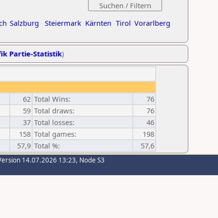
ch
Salzburg
Steiermark
Kärnten
Tirol
Vorarlberg
ik Partie-Statistik
)
62
Total Wins:
76
59
Total draws:
76
37
Total losses:
46
158
Total games:
198
57,9
Total %:
57,6
Version 14.07.2026 13:23, Node S3