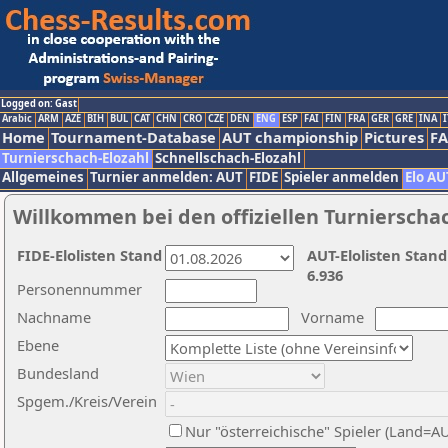
Logged on: Gast
Arabic
ARM
AZE
BIH
BUL
CAT
CHN
CRO
CZE
DEN
ENG
ESP
FAI
FIN
FRA
GER
GRE
INA
I
Home
Tournament-Database
AUT championship
Pictures
F
Turnierschach-Elozahl
Schnellschach-Elozahl
Allgemeines
Turnier anmelden: AUT
FIDE
Spieler anmelden
Elo AU
Willkommen bei den offiziellen Turnierscha
FIDE-Elolisten Stand
AUT-Elolisten Stand
6.936
Personennummer
Nachname
Vorname
Ebene
Bundesland
Spgem./Kreis/Verein
Nur "österreichische" Spieler (Land=A