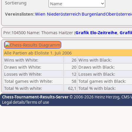
Sortierung
Vereinslisten:
Wien
Niederösterreich
Burgenland
Oberösterrei
Pnr:104500 Name: Thomas Haitzer (
Grafik Elo-Zeitreihe
,
Grafik
Alle Partien ab Eloliste 1. Juli 2006
Wins with White:
26
Wins with Black:
Draws with White:
20
Draws with Black:
Losses with White:
12
Losses with Black:
Total games with White:
58
Total games with Black:
Total % with white:
62,1
Total % with black:
Chess-Tournament-Results-Server
© 2006-2026 Heinz Herzog
, CMS-
Legal details/Terms of use