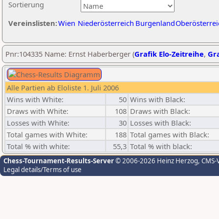
Sortierung
Vereinslisten:
Wien
Niederösterreich
Burgenland
Oberösterrei
Pnr:104335 Name: Ernst Haberberger (
Grafik Elo-Zeitreihe
,
Gra
Alle Partien ab Eloliste 1. Juli 2006
Wins with White:
50
Wins with Black:
Draws with White:
108
Draws with Black:
Losses with White:
30
Losses with Black:
Total games with White:
188
Total games with Black:
Total % with white:
55,3
Total % with black:
Chess-Tournament-Results-Server
© 2006-2026 Heinz Herzog
, CMS-
Legal details/Terms of use