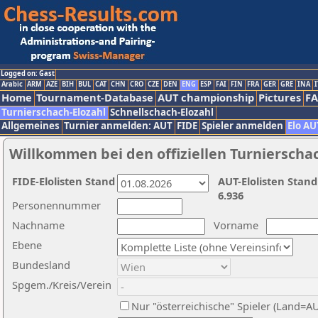
Logged on: Gast
Arabic
ARM
AZE
BIH
BUL
CAT
CHN
CRO
CZE
DEN
ENG
ESP
FAI
FIN
FRA
GER
GRE
INA
I
Home
Tournament-Database
AUT championship
Pictures
F
Turnierschach-Elozahl
Schnellschach-Elozahl
Allgemeines
Turnier anmelden: AUT
FIDE
Spieler anmelden
Elo AU
Willkommen bei den offiziellen Turnierscha
FIDE-Elolisten Stand
AUT-Elolisten Stand
6.936
Personennummer
Nachname
Vorname
Ebene
Bundesland
Spgem./Kreis/Verein
Nur "österreichische" Spieler (Land=A