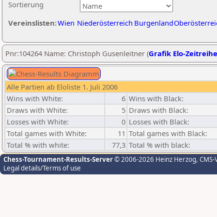
Sortierung
Vereinslisten:
Wien
Niederösterreich
Burgenland
Oberösterrei
Pnr:104264 Name: Christoph Gusenleitner (
Grafik Elo-Zeitreih
Alle Partien ab Eloliste 1. Juli 2006
Wins with White:
6
Wins with Black:
Draws with White:
5
Draws with Black:
Losses with White:
0
Losses with Black:
Total games with White:
11
Total games with Black:
Total % with white:
77,3
Total % with black:
Chess-Tournament-Results-Server
© 2006-2026 Heinz Herzog
, CMS-
Legal details/Terms of use