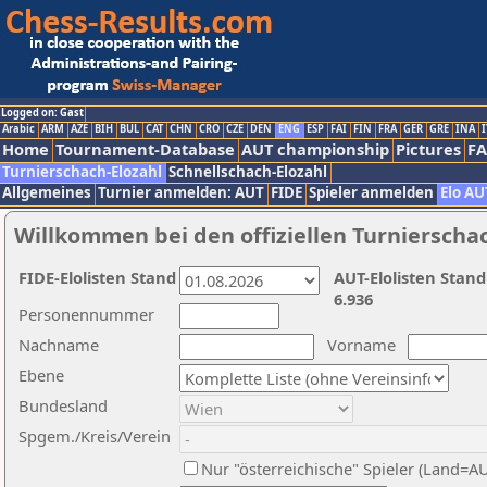
Logged on: Gast
Arabic
ARM
AZE
BIH
BUL
CAT
CHN
CRO
CZE
DEN
ENG
ESP
FAI
FIN
FRA
GER
GRE
INA
I
Home
Tournament-Database
AUT championship
Pictures
F
Turnierschach-Elozahl
Schnellschach-Elozahl
Allgemeines
Turnier anmelden: AUT
FIDE
Spieler anmelden
Elo AU
Willkommen bei den offiziellen Turnierscha
FIDE-Elolisten Stand
AUT-Elolisten Stand
6.936
Personennummer
Nachname
Vorname
Ebene
Bundesland
Spgem./Kreis/Verein
Nur "österreichische" Spieler (Land=A