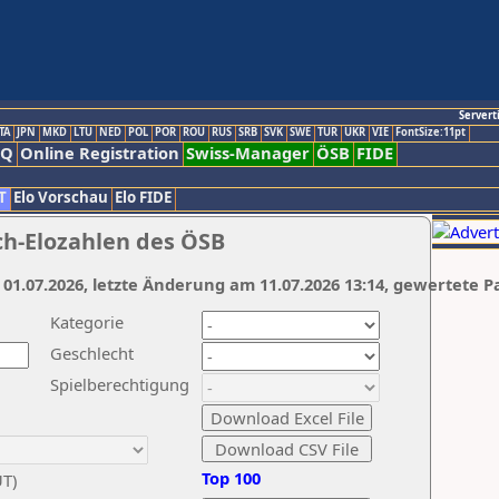
Servert
TA
JPN
MKD
LTU
NED
POL
POR
ROU
RUS
SRB
SVK
SWE
TUR
UKR
VIE
FontSize:11pt
AQ
Online Registration
Swiss-Manager
ÖSB
FIDE
T
Elo Vorschau
Elo FIDE
ch-Elozahlen des ÖSB
 01.07.2026, letzte Änderung am 11.07.2026 13:14, gewertete P
Kategorie
Geschlecht
Spielberechtigung
Top 100
UT)