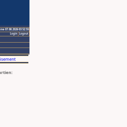
ime 07.08.2026 03:52:55
Login
Logout
artien: