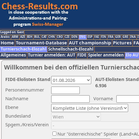
Logged on: Gast
Arabic
ARM
AZE
BIH
BUL
CAT
CHN
CRO
CZE
DEN
ENG
ESP
FAI
FIN
FRA
GER
GRE
INA
I
Home
Tournament-Database
AUT championship
Pictures
F
Turnierschach-Elozahl
Schnellschach-Elozahl
Allgemeines
Turnier anmelden: AUT
FIDE
Spieler anmelden
Elo AU
Willkommen bei den offiziellen Turnierscha
FIDE-Elolisten Stand
AUT-Elolisten Stand
6.936
Personennummer
Nachname
Vorname
Ebene
Bundesland
Spgem./Kreis/Verein
Nur "österreichische" Spieler (Land=A