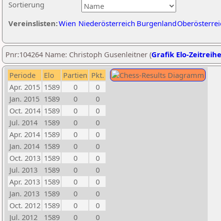
Sortierung
Vereinslisten:
Wien
Niederösterreich
Burgenland
Oberösterrei
Pnr:104264 Name: Christoph Gusenleitner (
Grafik Elo-Zeitreih
Periode
Elo
Partien
Pkt.
Apr. 2015
1589
0
0
Jan. 2015
1589
0
0
Oct. 2014
1589
0
0
Jul. 2014
1589
0
0
Apr. 2014
1589
0
0
Jan. 2014
1589
0
0
Oct. 2013
1589
0
0
Jul. 2013
1589
0
0
Apr. 2013
1589
0
0
Jan. 2013
1589
0
0
Oct. 2012
1589
0
0
Jul. 2012
1589
0
0