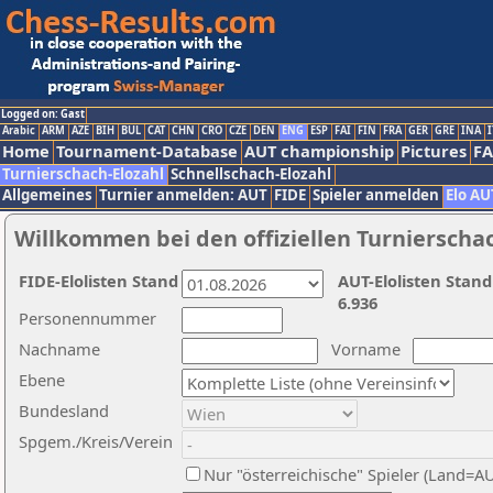
Logged on: Gast
Arabic
ARM
AZE
BIH
BUL
CAT
CHN
CRO
CZE
DEN
ENG
ESP
FAI
FIN
FRA
GER
GRE
INA
I
Home
Tournament-Database
AUT championship
Pictures
F
Turnierschach-Elozahl
Schnellschach-Elozahl
Allgemeines
Turnier anmelden: AUT
FIDE
Spieler anmelden
Elo AU
Willkommen bei den offiziellen Turnierscha
FIDE-Elolisten Stand
AUT-Elolisten Stand
6.936
Personennummer
Nachname
Vorname
Ebene
Bundesland
Spgem./Kreis/Verein
Nur "österreichische" Spieler (Land=A