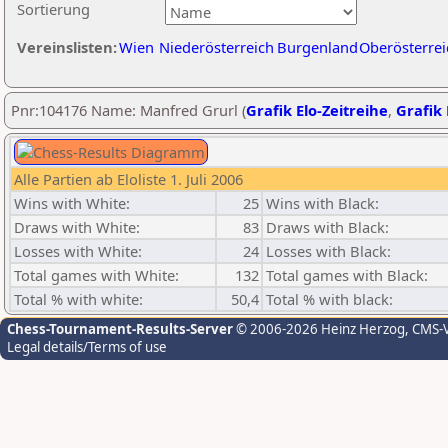
Sortierung
Vereinslisten:
Wien
Niederösterreich
Burgenland
Oberösterrei
Pnr:104176 Name: Manfred Grurl (
Grafik Elo-Zeitreihe
,
Grafik 
Alle Partien ab Eloliste 1. Juli 2006
Wins with White:
25
Wins with Black:
Draws with White:
83
Draws with Black:
Losses with White:
24
Losses with Black:
Total games with White:
132
Total games with Black:
Total % with white:
50,4
Total % with black:
Chess-Tournament-Results-Server
© 2006-2026 Heinz Herzog
, CMS-
Legal details/Terms of use