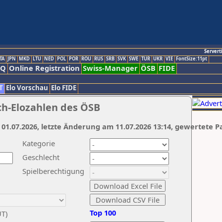
Servert
TA
JPN
MKD
LTU
NED
POL
POR
ROU
RUS
SRB
SVK
SWE
TUR
UKR
VIE
FontSize:11pt
AQ
Online Registration
Swiss-Manager
ÖSB
FIDE
T
Elo Vorschau
Elo FIDE
ch-Elozahlen des ÖSB
 01.07.2026, letzte Änderung am 11.07.2026 13:14, gewertete P
Kategorie
Geschlecht
Spielberechtigung
Top 100
UT)