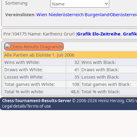
Sortierung
Vereinslisten:
Wien
Niederösterreich
Burgenland
Oberösterrei
Pnr:104175 Name: Karlheinz Grurl (
Grafik Elo-Zeitreihe
,
Grafik
Alle Partien ab Eloliste 1. Juli 2006
Wins with White:
32
Wins with Black:
Draws with White:
41
Draws with Black:
Losses with White:
35
Losses with Black:
Total games with White:
108
Total games with Black:
Total % with white:
48,6
Total % with black:
Chess-Tournament-Results-Server
© 2006-2026 Heinz Herzog
, CMS-
Legal details/Terms of use