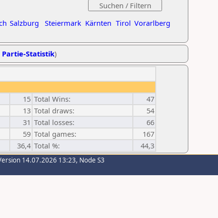
ch
Salzburg
Steiermark
Kärnten
Tirol
Vorarlberg
 Partie-Statistik
)
15
Total Wins:
47
13
Total draws:
54
31
Total losses:
66
59
Total games:
167
36,4
Total %:
44,3
Version 14.07.2026 13:23, Node S3