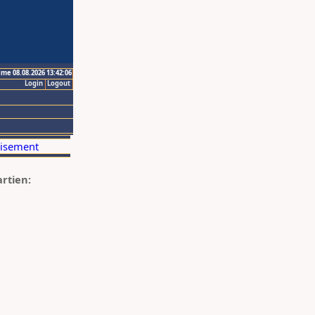
ime 08.08.2026 13:42:06
Login
Logout
artien: