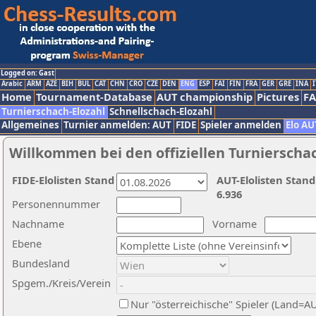
Logged on: Gast
Arabic
ARM
AZE
BIH
BUL
CAT
CHN
CRO
CZE
DEN
ENG
ESP
FAI
FIN
FRA
GER
GRE
INA
I
Home
Tournament-Database
AUT championship
Pictures
F
Turnierschach-Elozahl
Schnellschach-Elozahl
Allgemeines
Turnier anmelden: AUT
FIDE
Spieler anmelden
Elo AU
Willkommen bei den offiziellen Turnierscha
FIDE-Elolisten Stand
AUT-Elolisten Stand
6.936
Personennummer
Nachname
Vorname
Ebene
Bundesland
Spgem./Kreis/Verein
Nur "österreichische" Spieler (Land=A