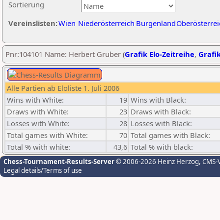
Sortierung
Vereinslisten:
Wien
Niederösterreich
Burgenland
Oberösterrei
Pnr:104101 Name: Herbert Gruber (
Grafik Elo-Zeitreihe
,
Grafik
Alle Partien ab Eloliste 1. Juli 2006
Wins with White:
19
Wins with Black:
Draws with White:
23
Draws with Black:
Losses with White:
28
Losses with Black:
Total games with White:
70
Total games with Black:
Total % with white:
43,6
Total % with black:
Chess-Tournament-Results-Server
© 2006-2026 Heinz Herzog
, CMS-
Legal details/Terms of use