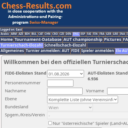
Logged on: Gast
Arabic
ARM
AZE
BIH
BUL
CAT
CHN
CRO
CZE
DEN
ENG
ESP
FAI
FIN
FRA
GER
GRE
INA
I
Home
Tournament-Database
AUT championship
Pictures
F
Turnierschach-Elozahl
Schnellschach-Elozahl
Allgemeines
Turnier anmelden: AUT
FIDE
Spieler anmelden
Elo AU
Willkommen bei den offiziellen Turnierscha
FIDE-Elolisten Stand
AUT-Elolisten Stand
6.936
Personennummer
Nachname
Vorname
Ebene
Bundesland
Spgem./Kreis/Verein
Nur "österreichische" Spieler (Land=A