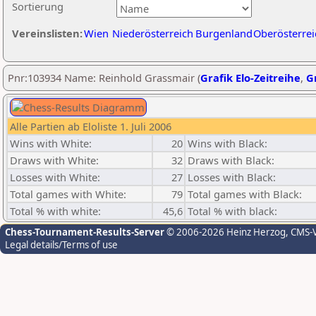
Sortierung
Vereinslisten:
Wien
Niederösterreich
Burgenland
Oberösterrei
Pnr:103934 Name: Reinhold Grassmair (
Grafik Elo-Zeitreihe
,
Gr
Alle Partien ab Eloliste 1. Juli 2006
Wins with White:
20
Wins with Black:
Draws with White:
32
Draws with Black:
Losses with White:
27
Losses with Black:
Total games with White:
79
Total games with Black:
Total % with white:
45,6
Total % with black:
Chess-Tournament-Results-Server
© 2006-2026 Heinz Herzog
, CMS-
Legal details/Terms of use