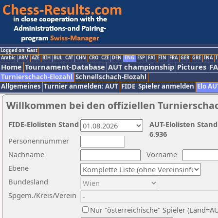
Logged on: Gast
Arabic
ARM
AZE
BIH
BUL
CAT
CHN
CRO
CZE
DEN
ENG
ESP
FAI
FIN
FRA
GER
GRE
INA
I
Home
Tournament-Database
AUT championship
Pictures
F
Turnierschach-Elozahl
Schnellschach-Elozahl
Allgemeines
Turnier anmelden: AUT
FIDE
Spieler anmelden
Elo AU
Willkommen bei den offiziellen Turnierscha
FIDE-Elolisten Stand
AUT-Elolisten Stand
6.936
Personennummer
Nachname
Vorname
Ebene
Bundesland
Spgem./Kreis/Verein
Nur "österreichische" Spieler (Land=A