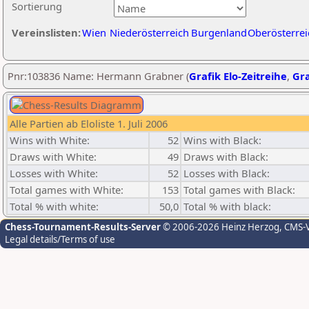
Sortierung
Vereinslisten:
Wien
Niederösterreich
Burgenland
Oberösterrei
Pnr:103836 Name: Hermann Grabner (
Grafik Elo-Zeitreihe
,
Gra
Alle Partien ab Eloliste 1. Juli 2006
Wins with White:
52
Wins with Black:
Draws with White:
49
Draws with Black:
Losses with White:
52
Losses with Black:
Total games with White:
153
Total games with Black:
Total % with white:
50,0
Total % with black:
Chess-Tournament-Results-Server
© 2006-2026 Heinz Herzog
, CMS-
Legal details/Terms of use