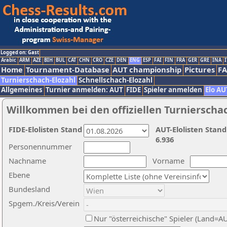
Logged on: Gast
Arabic
ARM
AZE
BIH
BUL
CAT
CHN
CRO
CZE
DEN
ENG
ESP
FAI
FIN
FRA
GER
GRE
INA
I
Home
Tournament-Database
AUT championship
Pictures
F
Turnierschach-Elozahl
Schnellschach-Elozahl
Allgemeines
Turnier anmelden: AUT
FIDE
Spieler anmelden
Elo AU
Willkommen bei den offiziellen Turnierscha
FIDE-Elolisten Stand
AUT-Elolisten Stand
6.936
Personennummer
Nachname
Vorname
Ebene
Bundesland
Spgem./Kreis/Verein
Nur "österreichische" Spieler (Land=A