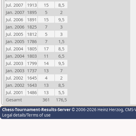
Jul. 2007
1913
15
8,5
Jan. 2007
1895
5
2
Jul. 2006
1891
15
9,5
Jan. 2006
1825
7
3
Jul. 2005
1812
5
3
Jan. 2005
1786
7
1,5
Jul. 2004
1805
17
8,5
Jan. 2004
1803
11
6,5
Jul. 2003
1799
14
9,5
Jan. 2003
1737
13
7
Jul. 2002
1645
4
2
Jan. 2002
1643
13
8,5
Jul. 2001
1486
13
5,5
Gesamt
361
176,5
Chess-Tournament-Results-Server
© 2006-2026 Heinz Herzog
, CMS-
Legal details/Terms of use