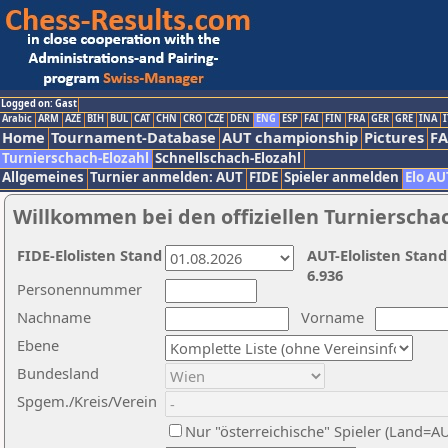
Logged on: Gast
Arabic
ARM
AZE
BIH
BUL
CAT
CHN
CRO
CZE
DEN
ENG
ESP
FAI
FIN
FRA
GER
GRE
INA
I
Home
Tournament-Database
AUT championship
Pictures
F
Turnierschach-Elozahl
Schnellschach-Elozahl
Allgemeines
Turnier anmelden: AUT
FIDE
Spieler anmelden
Elo AU
Willkommen bei den offiziellen Turnierscha
FIDE-Elolisten Stand
AUT-Elolisten Stand
6.936
Personennummer
Nachname
Vorname
Ebene
Bundesland
Spgem./Kreis/Verein
Nur "österreichische" Spieler (Land=A