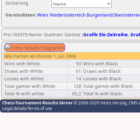
Sortierung
Vereinslisten:
Wien
Niederösterreich
Burgenland
Oberösterrei
Pnr:103373 Name: Guntram Gärtner (
Grafik Elo-Zeitreihe
,
Graf
Alle Partien ab Eloliste 1. Juli 2006
Wins with White:
53
Wins with Black:
Draws with White:
61
Draws with Black:
Losses with White:
14
Losses with Black:
Total games with White:
128
Total games with Black:
Total % with white:
65,2
Total % with black:
Chess-Tournament-Results-Server
© 2006-2026 Heinz Herzog
, CMS-
Legal details/Terms of use