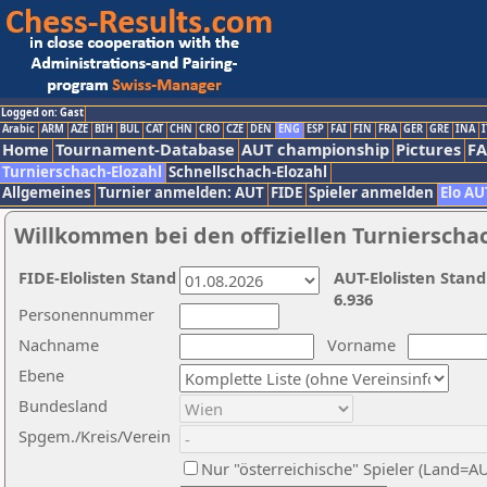
Logged on: Gast
Arabic
ARM
AZE
BIH
BUL
CAT
CHN
CRO
CZE
DEN
ENG
ESP
FAI
FIN
FRA
GER
GRE
INA
I
Home
Tournament-Database
AUT championship
Pictures
F
Turnierschach-Elozahl
Schnellschach-Elozahl
Allgemeines
Turnier anmelden: AUT
FIDE
Spieler anmelden
Elo AU
Willkommen bei den offiziellen Turnierscha
FIDE-Elolisten Stand
AUT-Elolisten Stand
6.936
Personennummer
Nachname
Vorname
Ebene
Bundesland
Spgem./Kreis/Verein
Nur "österreichische" Spieler (Land=A