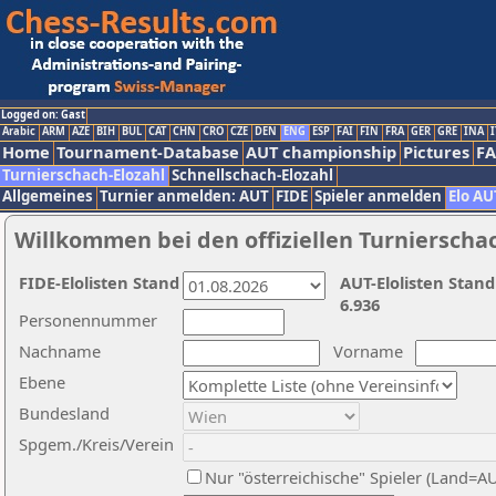
Logged on: Gast
Arabic
ARM
AZE
BIH
BUL
CAT
CHN
CRO
CZE
DEN
ENG
ESP
FAI
FIN
FRA
GER
GRE
INA
I
Home
Tournament-Database
AUT championship
Pictures
F
Turnierschach-Elozahl
Schnellschach-Elozahl
Allgemeines
Turnier anmelden: AUT
FIDE
Spieler anmelden
Elo AU
Willkommen bei den offiziellen Turnierscha
FIDE-Elolisten Stand
AUT-Elolisten Stand
6.936
Personennummer
Nachname
Vorname
Ebene
Bundesland
Spgem./Kreis/Verein
Nur "österreichische" Spieler (Land=A