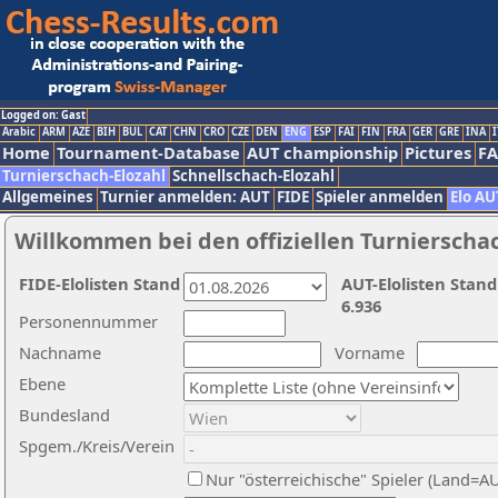
Logged on: Gast
Arabic
ARM
AZE
BIH
BUL
CAT
CHN
CRO
CZE
DEN
ENG
ESP
FAI
FIN
FRA
GER
GRE
INA
I
Home
Tournament-Database
AUT championship
Pictures
F
Turnierschach-Elozahl
Schnellschach-Elozahl
Allgemeines
Turnier anmelden: AUT
FIDE
Spieler anmelden
Elo AU
Willkommen bei den offiziellen Turnierscha
FIDE-Elolisten Stand
AUT-Elolisten Stand
6.936
Personennummer
Nachname
Vorname
Ebene
Bundesland
Spgem./Kreis/Verein
Nur "österreichische" Spieler (Land=A