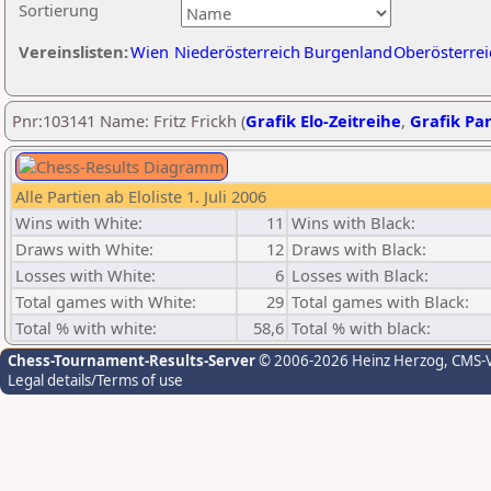
Sortierung
Vereinslisten:
Wien
Niederösterreich
Burgenland
Oberösterrei
Pnr:103141 Name: Fritz Frickh (
Grafik Elo-Zeitreihe
,
Grafik Par
Alle Partien ab Eloliste 1. Juli 2006
Wins with White:
11
Wins with Black:
Draws with White:
12
Draws with Black:
Losses with White:
6
Losses with Black:
Total games with White:
29
Total games with Black:
Total % with white:
58,6
Total % with black:
Chess-Tournament-Results-Server
© 2006-2026 Heinz Herzog
, CMS-
Legal details/Terms of use