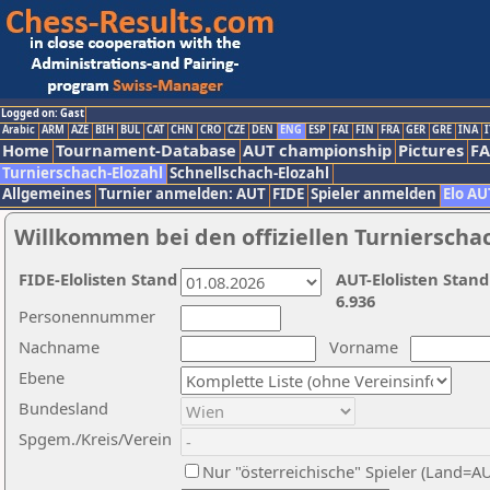
Logged on: Gast
Arabic
ARM
AZE
BIH
BUL
CAT
CHN
CRO
CZE
DEN
ENG
ESP
FAI
FIN
FRA
GER
GRE
INA
I
Home
Tournament-Database
AUT championship
Pictures
F
Turnierschach-Elozahl
Schnellschach-Elozahl
Allgemeines
Turnier anmelden: AUT
FIDE
Spieler anmelden
Elo AU
Willkommen bei den offiziellen Turnierscha
FIDE-Elolisten Stand
AUT-Elolisten Stand
6.936
Personennummer
Nachname
Vorname
Ebene
Bundesland
Spgem./Kreis/Verein
Nur "österreichische" Spieler (Land=A