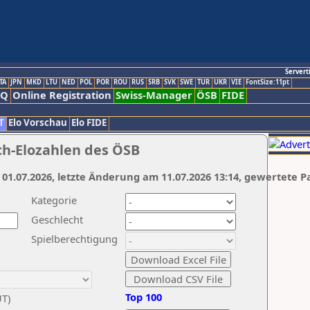
Servert
TA
JPN
MKD
LTU
NED
POL
POR
ROU
RUS
SRB
SVK
SWE
TUR
UKR
VIE
FontSize:11pt
AQ
Online Registration
Swiss-Manager
ÖSB
FIDE
T
Elo Vorschau
Elo FIDE
ch-Elozahlen des ÖSB
 01.07.2026, letzte Änderung am 11.07.2026 13:14, gewertete P
Kategorie
Geschlecht
Spielberechtigung
Top 100
UT)