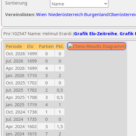
Sortierung
Vereinslisten:
Wien
Niederösterreich
Burgenland
Oberösterrei
Pnr:102547 Name: Helmut Erardi (
Grafik Elo-Zeitreihe
,
Grafik 
Periode
Elo
Partien
Pkt.
Oct. 2026
1699
0
0
Jul. 2026
1699
0
0
Apr. 2026
1699
4
1
Jan. 2026
1710
3
2
Oct. 2025
1702
0
0
Jul. 2025
1702
2
0,5
Apr. 2025
1708
3
0,5
Jan. 2025
1719
4
1
Oct. 2024
1738
1
1
Jul. 2024
1735
0
0
Apr. 2024
1602
3
1,5
Jan. 2024
1615
7
2