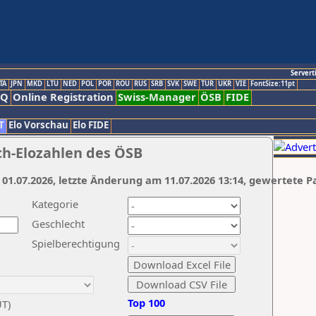
Servert
TA
JPN
MKD
LTU
NED
POL
POR
ROU
RUS
SRB
SVK
SWE
TUR
UKR
VIE
FontSize:11pt
AQ
Online Registration
Swiss-Manager
ÖSB
FIDE
T
Elo Vorschau
Elo FIDE
ch-Elozahlen des ÖSB
 01.07.2026, letzte Änderung am 11.07.2026 13:14, gewertete P
Kategorie
Geschlecht
Spielberechtigung
Top 100
UT)