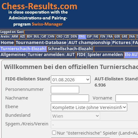
Logged on: Gast
Arabic
ARM
AZE
BIH
BUL
CAT
CHN
CRO
CZE
DEN
ENG
ESP
FAI
FIN
FRA
GER
GRE
INA
I
Home
Tournament-Database
AUT championship
Pictures
F
Turnierschach-Elozahl
Schnellschach-Elozahl
Allgemeines
Turnier anmelden: AUT
FIDE
Spieler anmelden
Elo AU
Willkommen bei den offiziellen Turnierscha
FIDE-Elolisten Stand
AUT-Elolisten Stand
6.936
Personennummer
Nachname
Vorname
Ebene
Bundesland
Spgem./Kreis/Verein
Nur "österreichische" Spieler (Land=A