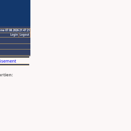
ime 07.08.2026 21:47:21
Login
Logout
artien: