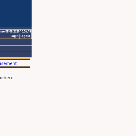
ime 08.08.2026 10:55:18
Login
Logout
artien: