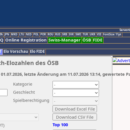
Servert
TA
JPN
MKD
LTU
NED
POL
POR
ROU
RUS
SRB
SVK
SWE
TUR
UKR
VIE
FontSize:11pt
AQ
Online Registration
Swiss-Manager
ÖSB
FIDE
T
Elo Vorschau
Elo FIDE
ch-Elozahlen des ÖSB
 01.07.2026, letzte Änderung am 11.07.2026 13:14, gewertete P
Kategorie
Geschlecht
Spielberechtigung
Top 100
UT)