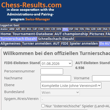
Logged on: Gast
Arabic
ARM
AZE
BIH
BUL
CAT
CHN
CRO
CZE
DEN
ENG
ESP
FAI
FIN
FRA
GER
GRE
INA
I
Home
Tournament-Database
AUT championship
Pictures
F
Turnierschach-Elozahl
Schnellschach-Elozahl
Allgemeines
Turnier anmelden: AUT
FIDE
Spieler anmelden
Elo AU
Willkommen bei den offiziellen Turnierscha
FIDE-Elolisten Stand
AUT-Elolisten Stand
6.936
Personennummer
Nachname
Vorname
Ebene
Bundesland
Spgem./Kreis/Verein
Nur "österreichische" Spieler (Land=A