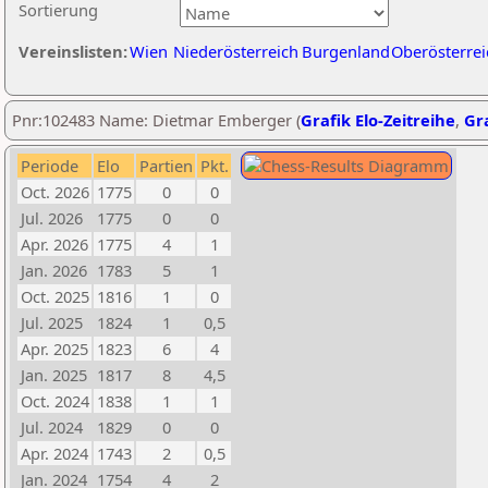
Sortierung
Vereinslisten:
Wien
Niederösterreich
Burgenland
Oberösterrei
Pnr:102483 Name: Dietmar Emberger (
Grafik Elo-Zeitreihe
,
Gra
Periode
Elo
Partien
Pkt.
Oct. 2026
1775
0
0
Jul. 2026
1775
0
0
Apr. 2026
1775
4
1
Jan. 2026
1783
5
1
Oct. 2025
1816
1
0
Jul. 2025
1824
1
0,5
Apr. 2025
1823
6
4
Jan. 2025
1817
8
4,5
Oct. 2024
1838
1
1
Jul. 2024
1829
0
0
Apr. 2024
1743
2
0,5
Jan. 2024
1754
4
2