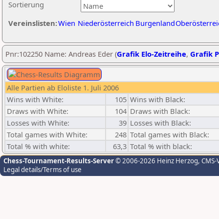
Sortierung
Vereinslisten:
Wien
Niederösterreich
Burgenland
Oberösterrei
Pnr:102250 Name: Andreas Eder (
Grafik Elo-Zeitreihe
,
Grafik P
Alle Partien ab Eloliste 1. Juli 2006
Wins with White:
105
Wins with Black:
Draws with White:
104
Draws with Black:
Losses with White:
39
Losses with Black:
Total games with White:
248
Total games with Black:
Total % with white:
63,3
Total % with black:
Chess-Tournament-Results-Server
© 2006-2026 Heinz Herzog
, CMS-
Legal details/Terms of use