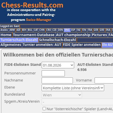
Logged on: Gast
Arabic
ARM
AZE
BIH
BUL
CAT
CHN
CRO
CZE
DEN
ENG
ESP
FAI
FIN
FRA
GER
GRE
INA
I
Home
Tournament-Database
AUT championship
Pictures
F
Turnierschach-Elozahl
Schnellschach-Elozahl
Allgemeines
Turnier anmelden: AUT
FIDE
Spieler anmelden
Elo AU
Willkommen bei den offiziellen Turnierscha
FIDE-Elolisten Stand
AUT-Elolisten Stand
6.936
Personennummer
Nachname
Vorname
Ebene
Bundesland
Spgem./Kreis/Verein
Nur "österreichische" Spieler (Land=A