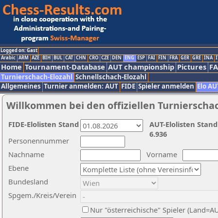
Logged on: Gast
Arabic
ARM
AZE
BIH
BUL
CAT
CHN
CRO
CZE
DEN
ENG
ESP
FAI
FIN
FRA
GER
GRE
INA
I
Home
Tournament-Database
AUT championship
Pictures
F
Turnierschach-Elozahl
Schnellschach-Elozahl
Allgemeines
Turnier anmelden: AUT
FIDE
Spieler anmelden
Elo AU
Willkommen bei den offiziellen Turnierscha
FIDE-Elolisten Stand
AUT-Elolisten Stand
6.936
Personennummer
Nachname
Vorname
Ebene
Bundesland
Spgem./Kreis/Verein
Nur "österreichische" Spieler (Land=A