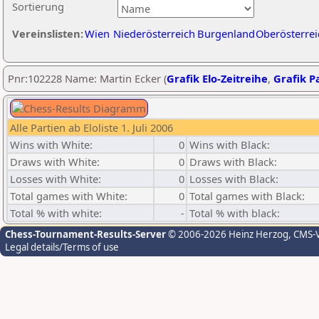
Sortierung
Vereinslisten:
Wien
Niederösterreich
Burgenland
Oberösterrei
Pnr:102228 Name: Martin Ecker (
Grafik Elo-Zeitreihe
,
Grafik Pa
Alle Partien ab Eloliste 1. Juli 2006
Wins with White:
0
Wins with Black:
Draws with White:
0
Draws with Black:
Losses with White:
0
Losses with Black:
Total games with White:
0
Total games with Black:
Total % with white:
-
Total % with black:
Chess-Tournament-Results-Server
© 2006-2026 Heinz Herzog
, CMS-
Legal details/Terms of use